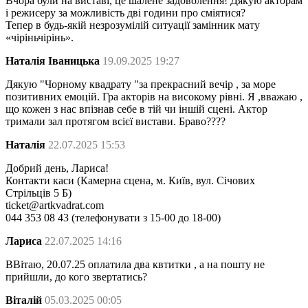
Вчора були на виставі, це шалене задоволення! Дякую акторам
і режисеру за можливість дві години про сміятися?
Тепер в будь-якій незрозумілій ситуації замінник мату
«чіріньчірінь».
Наталія Іваницька
19.09.2025 19:27
Дякую "Чорному квадрату "за прекрасний вечір , за море
позитивних емоцій. Гра акторів на високому рівні. Я ,вважаю ,
що кожен з нас впізнав себе в тій чи іншій сцені. Актор
тримали зал протягом всієї вистави. Браво????
Наталія
22.07.2025 15:53
Добрий день, Лариса!
Контакти каси (Камерна сцена, м. Київ, вул. Січових
Стрільців 5 Б)
ticket@artkvadrat.com
044 353 08 43 (телефонувати з 15-00 до 18-00)
Лариса
22.07.2025 14:16
ВВітаю, 20.07.25 оплатила два квтитки , а на пошту не
прийшли, до кого звертатись?
Віталій
05.03.2025 00:05