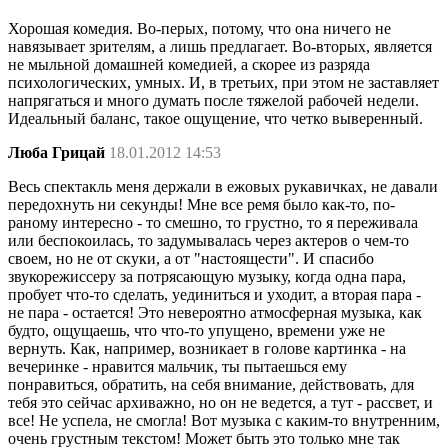
Хорошая комедия. Во-перых, потому, что она ничего не
навязывает зрителям, а лишь предлагает. Во-вторых, является
не мыльной домашней комедией, а скорее из разряда
психологических, умных. И, в третьих, при этом не заставляет
напрягаться и много думать после тяжелой рабочей недели.
Идеальный баланс, такое ощущение, что четко выверенный.
Люба Грицай
18.01.2012 14:53
Весь спектакль меня держали в ежовых рукавичках, не давали
передохнуть ни секунды! Мне все ремя было как-то, по-
раному интересно - то смешно, то грустно, то я переживала
или беспокоилась, то задумывалась через актеров о чем-то
своем, но не от скуки, а от "настоящести". И спасибо
звукорежиссеру за потрясающую музыку, когда одна пара,
пробует что-то сделать, уединиться и уходит, а вторая пара -
не пара - остается! Это невероятно атмосферная музыка, как
будто, ощущаешь, что что-то упущено, времени уже не
вернуть. Как, например, возникает в голове картинка - на
вечеринке - нравится мальчик, ты пытаешься ему
понравиться, обратить, на себя внимание, действовать, для
тебя это сейчас архиважно, но он не ведется, а тут - рассвет, и
все! Не успела, не смогла! Вот музыка с каким-то внутренним,
очень грустным текстом! Может быть это только мне так