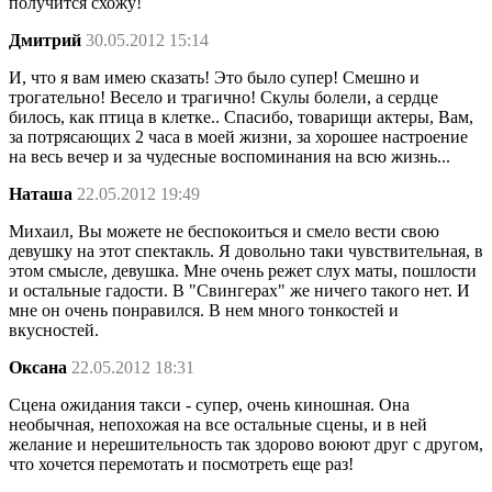
получится схожу!
Дмитрий
30.05.2012 15:14
И, что я вам имею сказать! Это было супер! Смешно и
трогательно! Весело и трагично! Скулы болели, а сердце
билось, как птица в клетке.. Спасибо, товарищи актеры, Вам,
за потрясающих 2 часа в моей жизни, за хорошее настроение
на весь вечер и за чудесные воспоминания на всю жизнь...
Наташа
22.05.2012 19:49
Михаил, Вы можете не беспокоиться и смело вести свою
девушку на этот спектакль. Я довольно таки чувствительная, в
этом смысле, девушка. Мне очень режет слух маты, пошлости
и остальные гадости. В "Свингерах" же ничего такого нет. И
мне он очень понравился. В нем много тонкостей и
вкусностей.
Оксана
22.05.2012 18:31
Сцена ожидания такси - супер, очень киношная. Она
необычная, непохожая на все остальные сцены, и в ней
желание и нерешительность так здорово воюют друг с другом,
что хочется перемотать и посмотреть еще раз!