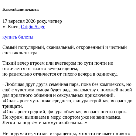
Ближайшие показы:
17 вересня 2026 року, четвер
м. Киев,
Origin Stage
купить билеты
Самый популярный, скандальный, откровенный и честный
спектакль театра.
Тихий вечер втроем или вчетвером по сути почти не
отличается от тихого вечера вдвоем,
но разительно отличается от тихого вечера в одиночку...
«Любящая друг друга семейная пара, пока без комплексов, но
ещё с чувством юмора будет рада знакомству с похожей парой
для приятного общения и сексуальных приключений.
«Она» - рост чуть ниже среднего, фигура стройная, возраст до
тридцати.
«Он» - рост средний, фигура обычная, возраст почти сорок.
Не курим, выпиваем в меру, спортом уже не занимаемся.
Легки на подъём и коммуникабельны...»
Не подумайте, что мы извращенцы, хотя это не имеет никого