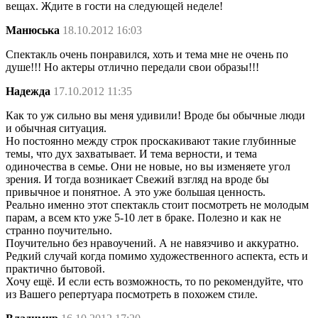
вещах. Ждите в гости на следующей неделе!
Манюська
18.10.2012 16:03
Спектакль очень понравился, хоть и тема мне не очень по
душе!!! Но актеры отлично передали свои образы!!!
Надежда
17.10.2012 11:35
Как то уж сильно вы меня удивили! Вроде бы обычные люди
и обычная ситуация.
Но постоянно между строк проскакивают такие глубинные
темы, что дух захватывает. И тема верности, и тема
одиночества в семье. Они не новые, но вы изменяете угол
зрения. И тогда возникает Свежий взгляд на вроде бы
привычное и понятное. А это уже большая ценность.
Реально именно этот спектакль стоит посмотреть не молодым
парам, а всем кто уже 5-10 лет в браке. Полезно и как не
странно поучительно.
Поучительно без нравоучений. А не навязчиво и аккуратно.
Редкий случай когда помимо художественного аспекта, есть и
практично бытовой.
Хочу ещё. И если есть возможность, то по рекомендуйте, что
из Вашего репертуара посмотреть в похожем стиле.