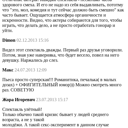
здорового смеха. И его не надо из себя выдавливать, пототму
что "это, мол, комедия и тут сейчас должно быть смешно" как
часто бывает. Ощущается атмосфера органичности и
искренности. Видно, что актеры собираются для того, чтобы
играть, что делать дело, а не просто отработать гонорар и
уйти.
Dimon
02.12.2013 15:16
Видел этот спектакль дважды. Первый раз друзья уговорили.
Потом, зная уже наверняка, что будет весело, повел на него
девушку. Наржались до слез.
Макс
24.07.2013 12:09
Пьеса просто суперская!!! Романитика, печалька( в малых
дозах) + ОФИГИТЕЛЬНЫЙ юмор))) Можно смотреть много
раз. СОВЕТУЮ
Жора Игоревич
23.07.2013 15:17
Спектакль улётный!
Только обычно такой кризис бывает у людей среднего
возраста, а не у такой
молодёжи. А такой секс-эксперимент в данном случае