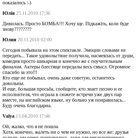
показалось :-)
Юлія
25.11.2010 17:36
Дивилась. Просто БОМБА!!! Хочу ще. Підкажіть, коли буде
знову????????
Юлия
20.11.2010 02:00
Сегодня побывала на этом спектакле. Эмоции словами не
передать... Такое удовольствие получила, насмеялась от души,
комедия просто шикарная и конечно же с поучительным
финалом. Актеры блестяще передалы весь смысл. Огромное
спасибо за это!!!
Кто еще не побывал, очень даже советую, останетесь
довольны.
И еще, большая просьба, сообщите, кто знает песню и ее
исполнителя, что играла в сюжете встречи уже двух пар
вместе, на английском языке, ну больно уж понравилась...
Буду очень благодарна.
Valya
13.04.2010 17:46
Ой, жалко, что я не пошла.
Хотя, конечно, жалеть ни о чем не нужно, но все же: друзья
ходили, им очень понравилось, даже для мегакритичного