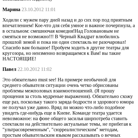
Марина
23.10.2012 11:01
Ходили с мужем пару дней назад и до сих пор под приятным
впечатлением! Кое-что для себя умное и важное почерпнула, а
в остальном: смешнючая комедия!Над Головановым не
смеяться не возможно!!! В Черный Квадрат влюбились
прошлой зимой и пока ни один спектакль не разочаровал!
Спасибо вам большое! Пробуем ходить в другие театры для
кругозора, но неизменно возвращаемся к Вам! вы такие
НАСТОЯЩИЕ!
Павел
22.10.2012 11:02
Это обязательно must see! На примере необычной для
среднего обывателя ситуации очень четко обрисованы
проблемы межполовых взаимоотношений. (Я прошу
прощения за столь мудреные выражения). Обязательно схожу
еще раз, поскольку такого заряда бодрости и здорового юмора
не получал уже давно. Вряд ли можно что-либо подобное
увидеть где-нибудь еще в Киеве. Команде театра удается
невозможное: на фоне общего засилья ширпотреба ставить
спектакли на действительно актуальные темы, не прибегая к
"ультрасовременным", "сюрреалистическим" методам,
простым обывательским языком рассказывать о вечных