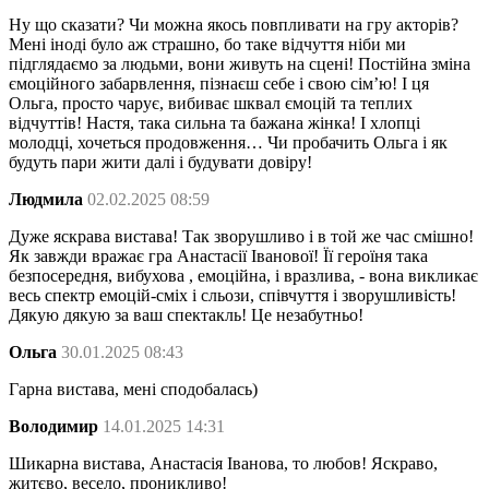
Ну що сказати? Чи можна якось повпливати на гру акторів?
Мені іноді було аж страшно, бо таке відчуття ніби ми
підглядаємо за людьми, вони живуть на сцені! Постійна зміна
ємоційного забарвлення, пізнаєш себе і свою сімʼю! І ця
Ольга, просто чарує, вибиває шквал ємоцій та теплих
відчуттів! Настя, така сильна та бажана жінка! І хлопці
молодці, хочеться продовження… Чи пробачить Ольга і як
будуть пари жити далі і будувати довіру!
Людмила
02.02.2025 08:59
Дуже яскрава вистава! Так зворушливо і в той же час смішно!
Як завжди вражає гра Анастасії Іванової! Її героїня така
безпосередня, вибухова , емоційна, і вразлива, - вона викликає
весь спектр емоцій-сміх і сльози, співчуття і зворушливість!
Дякую дякую за ваш спектакль! Це незабутньо!
Ольга
30.01.2025 08:43
Гарна вистава, мені сподобалась)
Володимир
14.01.2025 14:31
Шикарна вистава, Анастасія Іванова, то любов! Яскраво,
житєво, весело, проникливо!