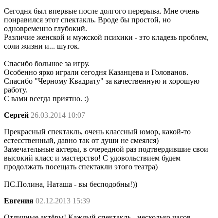
Сегодня был впервые после долгого перерыва. Мне очень
понравился этот спектакль. Вроде бы простой, но
одновременно глубокий.
Различие женской и мужской психики - это кладезь проблем,
соли жизни и... шуток.
Спасибо большое за игру.
Особенно ярко играли сегодня Казанцева и Голованов.
Спасибо "Черному Квадрату" за качественную и хорошую
работу.
С вами всегда приятно. :)
Сергей
26.03.2014 10:07
Прекрасный спектакль, очень классный юмор, какой-то
естесственный, давно так от души не смеялся)
Замечательные актеры, в очередной раз подтвердившие свои
высокий класс и мастерство! С удовольствием будем
продолжать посещать спектакли этого театра)
ПС.Полина, Наташа - вы бесподобны!))
Евгения
02.12.2013 15:39
Отличные актёры! Каждый спектакль - несколько часов