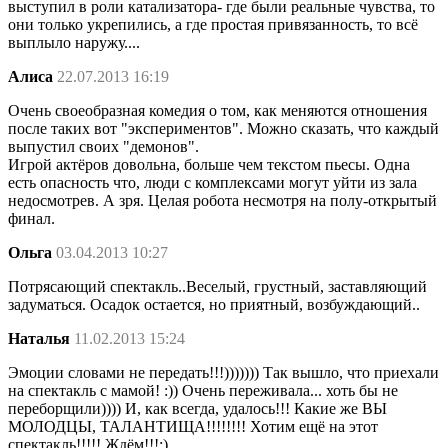
выступил в роли катализатора- где были реальные чувства, то
они только укрепились, а где простая привязанность, то всё
выплыло наружу....
Алиса
22.07.2013 16:19
Очень своеобразная комедия о том, как меняются отношения
после таких вот "экспериментов". Можно сказать, что каждый
выпустил своих "демонов".
Игрой актёров довольна, больше чем текстом пьесы. Одна
есть опасность что, люди с комплексами могут уйти из зала
недосмотрев. А зря. Целая робота несмотря на полу-открытый
финал.
Ольга
03.04.2013 10:27
Потрясающий спектакль..Веселый, грустный, заставляющий
задуматься. Осадок остается, но приятный, возбуждающий..
Наталья
11.02.2013 15:24
Эмоции словами не передать!!!))))))) Так вышло, что приехали
на спектакль с мамой! :)) Очень переживала... хоть бы не
переборщили)))) И, как всегда, удалось!!! Какие же ВЫ
МОЛОДЦЫ, ТАЛАНТИЩА!!!!!!!! Хотим ещё на этот
спектакль!!!!! Ждём!!!;)