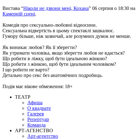
Вистава “
Ніколи не дзвони мені, Кохана
” 06 серпня о 18:30 на
Камерній сцені
.
Комедія про сексуально-любовні відносини.
Сексуальна відвертість в цьому спектаклі зашкалює.
Гумору більше, ніж зазвичай, але розумних думок не менше.
Як виникає любов? Як її зберегти?
Як утримати чоловіка, якщо зберегти любов не вдається?
Що робити в ліжку, щоб бути ідеальною жінкою?
Що робити з жінкою, щоб бути ідеальним чоловіком?
І що робити не варто?
Детально про секс без анатомічних подробиць.
Подія має вікове обмеження: 18+
ТЕАТР
Афиша
О квадрате
Галерея
Репертуар
Команда
АРТ-АГЕНСТВО
Арт-агентство