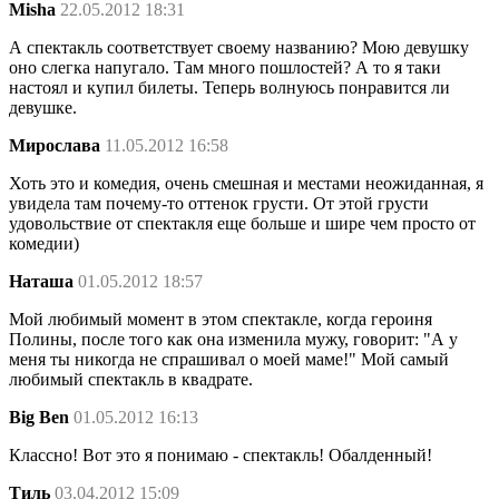
Misha
22.05.2012 18:31
А спектакль соответствует своему названию? Мою девушку
оно слегка напугало. Там много пошлостей? А то я таки
настоял и купил билеты. Теперь волнуюсь понравится ли
девушке.
Мирослава
11.05.2012 16:58
Хоть это и комедия, очень смешная и местами неожиданная, я
увидела там почему-то оттенок грусти. От этой грусти
удовольствие от спектакля еще больше и шире чем просто от
комедии)
Наташа
01.05.2012 18:57
Мой любимый момент в этом спектакле, когда героиня
Полины, после того как она изменила мужу, говорит: "А у
меня ты никогда не спрашивал о моей маме!" Мой самый
любимый спектакль в квадрате.
Big Ben
01.05.2012 16:13
Классно! Вот это я понимаю - спектакль! Обалденный!
Тиль
03.04.2012 15:09