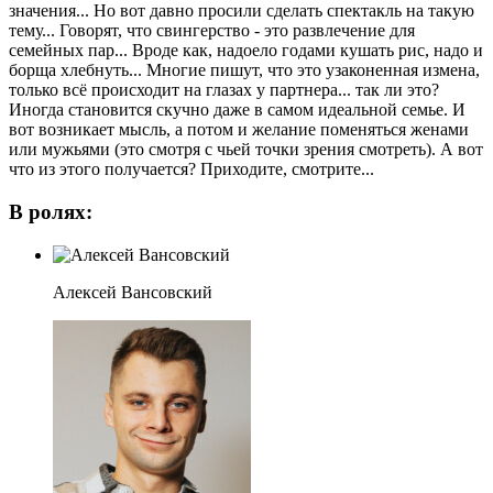
значения... Но вот давно просили сделать спектакль на такую
тему... Говорят, что свингерство - это развлечение для
семейных пар... Вроде как, надоело годами кушать рис, надо и
борща хлебнуть... Многие пишут, что это узаконенная измена,
только всё происходит на глазах у партнера... так ли это?
Иногда становится скучно даже в самом идеальной семье. И
вот возникает мысль, а потом и желание поменяться женами
или мужьями (это смотря с чьей точки зрения смотреть). А вот
что из этого получается? Приходите, смотрите...
В ролях:
Алексей Вансовский