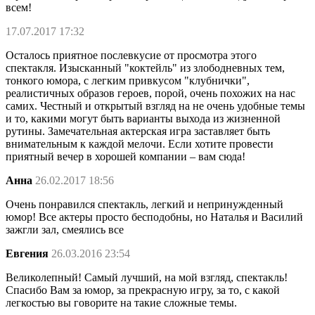
всем!
17.07.2017 17:32
Осталось приятное послевкусие от просмотра этого
спектакля. Изысканный "коктейль" из злободневных тем,
тонкого юмора, с легким привкусом "клубнички",
реалистичных образов героев, порой, очень похожих на нас
самих. Честный и открытый взгляд на не очень удобные темы
и то, какими могут быть варианты выхода из жизненной
рутины. Замечательная актерская игра заставляет быть
внимательным к каждой мелочи. Если хотите провести
приятный вечер в хорошей компании – вам сюда!
Анна
26.02.2017 18:56
Очень понравился спектакль, легкий и непринужденный
юмор! Все актеры просто бесподобны, но Наталья и Василий
зажгли зал, смеялись все
Евгения
26.03.2016 23:54
Великолепный! Самый лучший, на мой взгляд, спектакль!
Спасибо Вам за юмор, за прекрасную игру, за то, с какой
легкостью вы говорите на такие сложные темы.