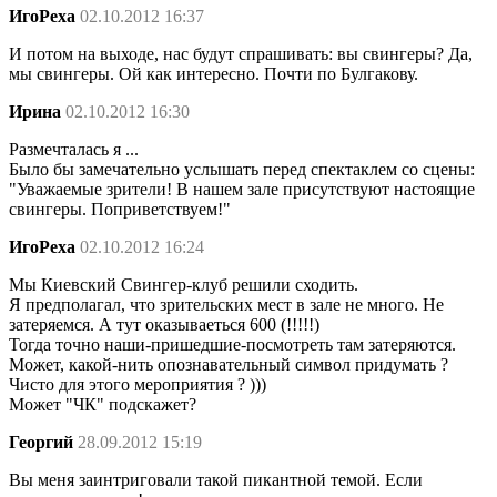
ИгоРеха
02.10.2012 16:37
И потом на выходе, нас будут спрашивать: вы свингеры? Да,
мы свингеры. Ой как интересно. Почти по Булгакову.
Ирина
02.10.2012 16:30
Размечталась я ...
Было бы замечательно услышать перед спектаклем со сцены:
"Уважаемые зрители! В нашем зале присутствуют настоящие
свингеры. Поприветствуем!"
ИгоРеха
02.10.2012 16:24
Мы Киевский Свингер-клуб решили сходить.
Я предполагал, что зрительских мест в зале не много. Не
затеряемся. А тут оказываеться 600 (!!!!!)
Тогда точно наши-пришедшие-посмотреть там затеряются.
Может, какой-нить опознавательный символ придумать ?
Чисто для этого мероприятия ? )))
Может "ЧК" подскажет?
Георгий
28.09.2012 15:19
Вы меня заинтриговали такой пикантной темой. Если