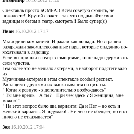
Владимир
16.10.2012 17:20
Спектакль просто БОМБА!! Всем советую сходить, не
пожалеете!! Крутой сюжет ...так что подрывайте свои
задницы и бегом в театр, смотреть!! Было супер;)))
Иван
16.10.2012 17:17
Мы ходили компанией. И ржали как лошади. Но страшно
раздражали закомплексованные пары, которые стыдливо по-
хохатывали в ладошку.
Если вы пришли в театр за эмоциями, то не надо сдерживать
свои чувства.
Тем более это не мешало актёрами, а наоборот подстёгивало
их.
Мужчинам-актёрам в этом спектакле особый респект.
Растащим с друзьями их высказывания на цитаты.
" Когда я ревную - я дополнительно возбуждаюсь"
" Ты мне врешь – А ты? – При чем здесь ? Я женщина, мне
можно!"
" На этот вопрос было два варианта: Да и Нет – но есть и
женский вариант - Я подумаю! - Ни чего не обещает, но и от
ничего не отказывается"
Зоя
16.10.2012 17:04