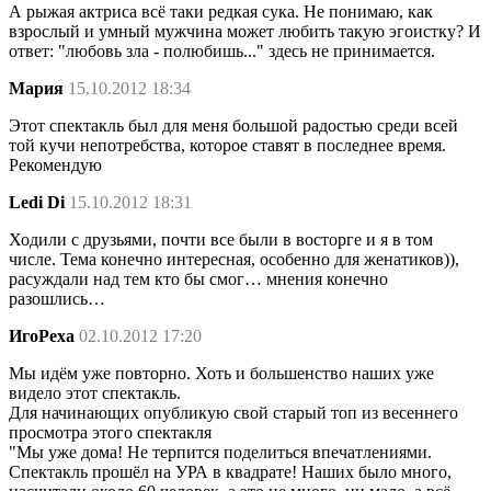
А рыжая актриса всё таки редкая сука. Не понимаю, как
взрослый и умный мужчина может любить такую эгоистку? И
ответ: "любовь зла - полюбишь..." здесь не принимается.
Мария
15.10.2012 18:34
Этот спектакль был для меня большой радостью среди всей
той кучи непотребства, которое ставят в последнее время.
Рекомендую
Ledi Di
15.10.2012 18:31
Ходили с друзьями, почти все были в восторге и я в том
числе. Тема конечно интересная, особенно для женатиков)),
расуждали над тем кто бы смог… мнения конечно
разошлись…
ИгоРеха
02.10.2012 17:20
Мы идём уже повторно. Хоть и большенство наших уже
видело этот спектакль.
Для начинающих опубликую свой старый топ из весеннего
просмотра этого спектакля
"Мы уже дома! Не терпится поделиться впечатлениями.
Спектакль прошёл на УРА в квадрате! Наших было много,