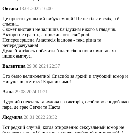
Оксана
13.01.2025 16:00
Це просто суцільний вибух емоцій! Це не тільки сміх, а й
сльози...
Сюжет вистави не залишив байдужим нікого з глядачів.
Актори не грають, а проживають свої ролі.
Неперевершена Анастасія Іванова - така різна та
непередбачувана!
Дуже б хотілось побачити Анастасію в нових виставах в
інших амплуа.
Валентина
29.08.2024 22:37
Это было великолепно! Спасибо за яркий и глубокий юмор и
живую энергетику! Барависсимо!
Алла
29.08.2024 11:21
Чудовий спекталь та чудова гра акторів, особливо сподобалась
пара, де грає Євген та Настя
Людмила
28.01.2022 23:32
Тот редкий случай, когда откровенно сексуальный юмор не
был вульгарным! Спектакль супер: глубокий и юморной! 2