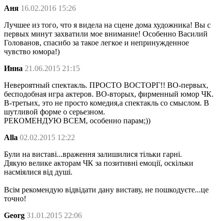
Аня
16.02.2016 15:26
Лучшее из того, что я видела на сцене дома художника! Вы с
первых минут захватили мое внимание! Особенно Василий
Голованов, спасибо за такое легкое и непринужденное
чувство юмора!)
Инна
21.06.2015 21:15
Невероятный спектакль. ПРОСТО ВОСТОРГ!! ВО-первых,
бесподобная игра актеров. ВО-вторых, фирменный юмор ЧК.
В-третьих, это не просто комедия,а спектакль со смыслом. В
шутливой форме о серьезном.
РЕКОМЕНДУЮ ВСЕМ, особенно парам;))
Alla
02.02.2015 12:22
Були на виставі...враження залишилися тільки гарні.
Дякую велике акторам ЧК за позитивні емоції, оскільки
насміялися від душі.
Всім рекомендую відвідати дану виставу, не пошкодуєте...це
точно!
Georg
31.01.2015 22:06