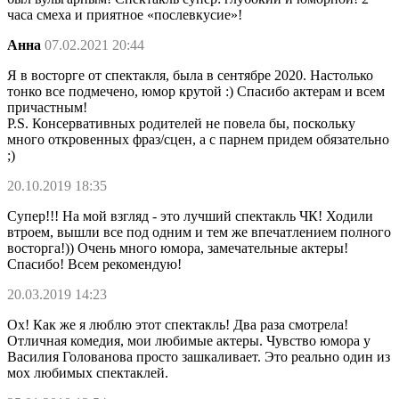
часа смеха и приятное «послевкусие»!
Анна
07.02.2021 20:44
Я в восторге от спектакля, была в сентябре 2020. Настолько
тонко все подмечено, юмор крутой :) Спасибо актерам и всем
причастным!
P.S. Консервативных родителей не повела бы, поскольку
много откровенных фраз/сцен, а с парнем придем обязательно
;)
20.10.2019 18:35
Супер!!! На мой взгляд - это лучший спектакль ЧК! Ходили
втроем, вышли все под одним и тем же впечатлением полного
восторга!)) Очень много юмора, замечательные актеры!
Спасибо! Всем рекомендую!
20.03.2019 14:23
Ох! Как же я люблю этот спектакль! Два раза смотрела!
Отличная комедия, мои любимые актеры. Чувство юмора у
Василия Голованова просто зашкаливает. Это реально один из
мох любимых спектаклей.