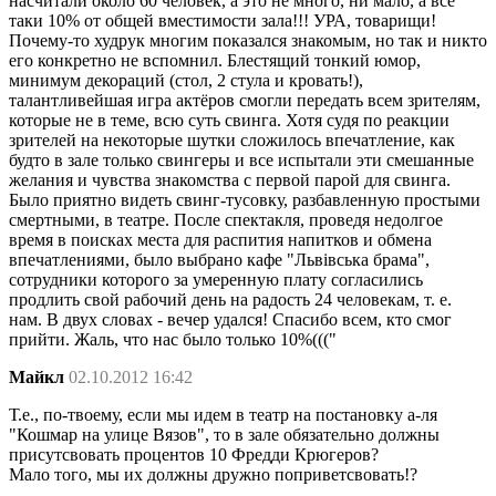
насчитали около 60 человек, а это не много, ни мало, а всё
таки 10% от общей вместимости зала!!! УРА, товарищи!
Почему-то худрук многим показался знакомым, но так и никто
его конкретно не вспомнил. Блестящий тонкий юмор,
минимум декораций (стол, 2 стула и кровать!),
талантливейшая игра актёров смогли передать всем зрителям,
которые не в теме, всю суть свинга. Хотя судя по реакции
зрителей на некоторые шутки сложилось впечатление, как
будто в зале только свингеры и все испытали эти смешанные
желания и чувства знакомства с первой парой для свинга.
Было приятно видеть свинг-тусовку, разбавленную простыми
смертными, в театре. После спектакля, проведя недолгое
время в поисках места для распития напитков и обмена
впечатлениями, было выбрано кафе "Львівська брама",
сотрудники которого за умеренную плату согласились
продлить свой рабочий день на радость 24 человекам, т. е.
нам. В двух словах - вечер удался! Спасибо всем, кто смог
прийти. Жаль, что нас было только 10%((("
Майкл
02.10.2012 16:42
Т.е., по-твоему, если мы идем в театр на постановку а-ля
"Кошмар на улице Вязов", то в зале обязательно должны
присутсвовать процентов 10 Фредди Крюгеров?
Мало того, мы их должны дружно поприветсвовать!?