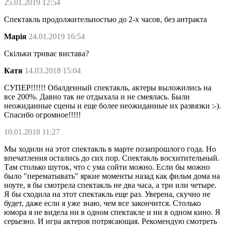
25.01.2019 12:54
Спектакль продолжительностью до 2-х часов, без антракта
Марія
24.01.2019 16:54
Скільки триває вистава?
Катя
14.03.2018 15:04
СУПЕР!!!!!! Обалденный спектакль, актеры выложились на
все 200%. Давно так не отдыхала и не смеялась. Были
неожиданные сцены и еще более неожиданные их развязки :-).
Спасибо огромное!!!!!
10.01.2018 11:27
Мы ходили на этот спектакль в марте позапрошлого года. Но
впечатления остались до сих пор. Спектакль восхитительный.
Там столько шуток, что с ума сойти можно. Если бы можно
было "перематывать" яркие моменты назад как фильм дома на
ноуте, я бы смотрела спектакль не два часа, а три или четыре.
Я бы сходила на этот спектакль еще раз. Уверена, скучно не
будет, даже если я уже знаю, чем все закончится. Столько
юмора я не видела ни в одном спектакле и ни в одном кино. Я
серьезно. И игра актеров потрясающая. Рекомендую смотреть