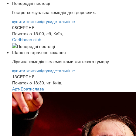
Попередні пестощі
Гостро-сексуальна комедія для дорослих.
купити квитки
відгуки
детальніше
08
СЕРПНЯ
Початок о 15:00, сб, Київ,
Caribbean club
Шанс на втрачене кохання
Лірична комедія з елементами життєвого гумору
купити квитки
відгуки
детальніше
13
СЕРПНЯ
Початок о 18:30, чт, Київ,
Арт-Братислава