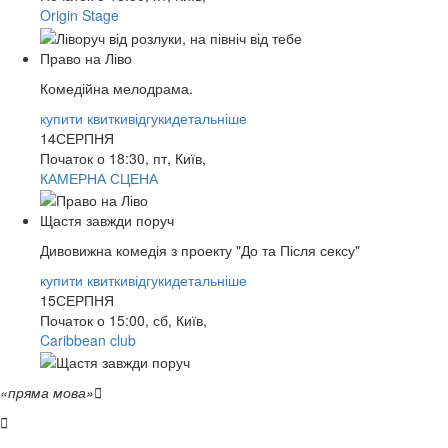
Origin Stage
Право на Ліво
Комедійна мелодрама.
купити квитки
відгуки
детальніше
14
СЕРПНЯ
Початок о 18:30, пт, Київ,
КАМЕРНА СЦЕНА
Щастя завжди поруч
Дивовижна комедія з проекту "До та Після сексу"
купити квитки
відгуки
детальніше
15
СЕРПНЯ
Початок о 15:00, сб, Київ,
Caribbean club
«пряма мова»

