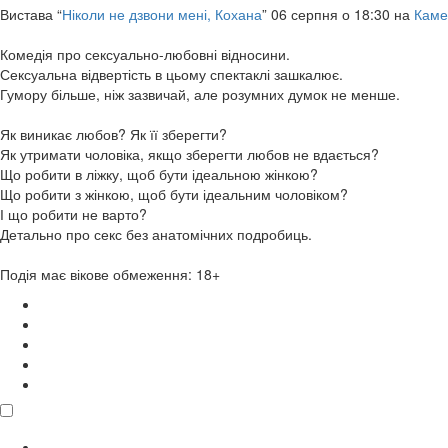
Вистава “
Ніколи не дзвони мені, Кохана
” 06 серпня о 18:30 на
Каме
Комедія про сексуально-любовні відносини.
Сексуальна відвертість в цьому спектаклі зашкалює.
Гумору більше, ніж зазвичай, але розумних думок не менше.
Як виникає любов? Як її зберегти?
Як утримати чоловіка, якщо зберегти любов не вдається?
Що робити в ліжку, щоб бути ідеальною жінкою?
Що робити з жінкою, щоб бути ідеальним чоловіком?
І що робити не варто?
Детально про секс без анатомічних подробиць.
Подія має вікове обмеження: 18+
поділитися