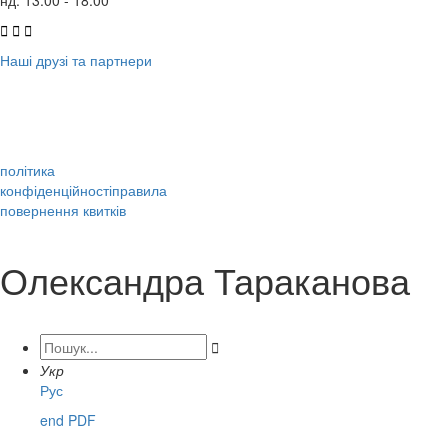



Наші друзі та партнери
політика
конфіденційності
правила
повернення квитків
Олександра Тараканова

Укр
Рус
end PDF