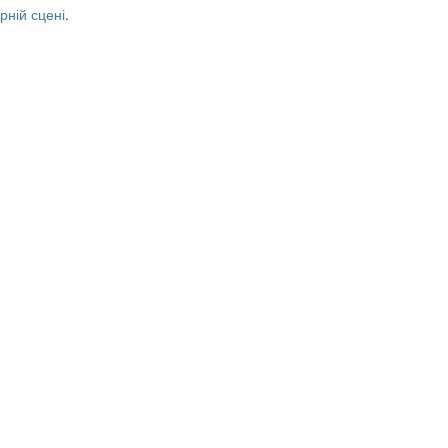
рній сцені
.