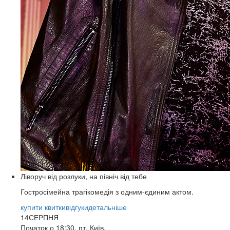
Ліворуч від розлуки, на північ від тебе
Гостросімейна трагікомедія з одним-єдиним актом.
купити квитки
відгуки
детальніше
14
СЕРПНЯ
Початок о 18:30, пт, Київ,