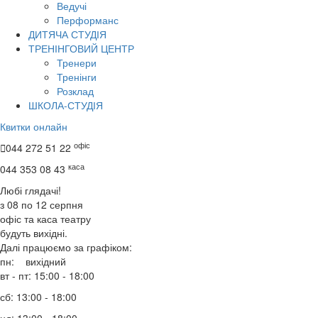
Ведучі
Перформанс
ДИТЯЧА СТУДІЯ
ТРЕНІНГОВИЙ ЦЕНТР
Тренери
Тренінги
Розклад
ШКОЛА-СТУДІЯ
Квитки онлайн
офіс

044 272 51 22
каса
044 353 08 43
Любі глядачі!
з 08 по 12 серпня
офіс та каса театру
будуть вихідні.
Далі працюємо за графіком:
пн: вихідний
вт - пт: 15:00 - 18:00
сб: 13:00 - 18:00
нд: 13:00 - 18:00