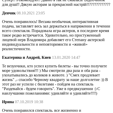
для душі!! Дякую акторам за прекрасний настрій!!????????????
Денчик
08.10.2021 23:05
Очень понравилось! Весьма необычная, интерактивная
подача, заставляет весь зал держаться в напряжении в течении
всего спектакля. Порадовала игра актеров, в последнее время
такое редко встречается. Удивительно, но простуженный
лицевой нерв Владимира добавляет его Степану актерской
индивидуальности и неповторимости и «живой»
реалистичности.
Екатерина и Андрей, Киев
13.01.2020 14:47
Те везунчики, кто успел купить билеты - вы точно получите
море удовольствия!!! ) Мы смотрели два раза и оба раза -
ухохатывались до коликов в животе. ) "Смех продлевает
жизнь" ,- спасибо Черному квадрату за наше долголетие :)) В
этот раз не успели с билетами - пойдем на спектакль
"Раздевайся - будем говорить". Уже в предвкушении :) С
наилучшими пожеланиями: удивляйте и удивляйте!!!!)
Ирина
07.10.2019 10:38
Очень понравился спектакль. все жизненно и