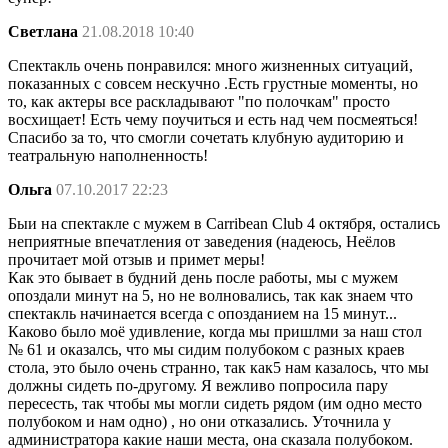
Светлана
21.08.2018 10:40
Спектакль очень понравился: много жизненных ситуаций,
показанных с совсем нескучно .Есть грустные моменты, но
то, как актеры все раскладывают "по полочкам" просто
восхищает! Есть чему поучиться и есть над чем посмеяться!
Спасибо за то, что смогли сочетать клубную аудиторию и
театральную наполненность!
Ольга
07.10.2017 22:23
Быи на спектакле с мужем в Carribean Club 4 октября, остались
неприятные впечатления от заведения (надеюсь, Неёлов
прочитает мой отзыв и примет меры!
Как это бывает в будний день после работы, мы с мужем
опоздали минут на 5, но не волновались, так как знаем что
спектакль начинается всегда с опозданием на 15 минут...
Каково было моё удивление, когда мы пришлми за наш стол
№ 61 и оказалсь, что мы сидим полубоком с разных краев
стола, это было очень странно, так как5 нам казалось, что мы
должны сидеть по-другому. Я вежливо попросила пару
пересесть, так чтобы мы могли сидеть рядом (им одно место
полубоком и нам одно) , но они отказались. Уточнила у
администратора какие наши места, она сказала полубоком.