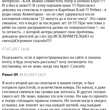
интересно - КАК можно совместить театр и ночной клуб????
И я был в шоке!!! В супер хорошем шоке !!! Пригласил
девушку на спектакль и привез в Карибиан Клаб !!! Ребята - я
редко пишу Коментарии - но не смог удержаться после
посещения спектакля "21 минута до и после секса" Это самое
смешное, что я видел за последнее лет 10 !!!! При чем темы у
ребят на сцене раскрываются далеко не поверхностные ! - но
та легкость , с которой актеры решают свои проблемы,
доводила зрителей до слез )))) ИСКЛЮЧИТЕЛЬНО от
смеха)))Огромное спасибо!!!!
17.07.2017 14:26
Подскажите, если я зарегистрировалась на сайте и указала
почту, я буду получать рассылку? хочу посмотреть эту
постановку, но не знаю, когда она будет. Спасибо
Ринат-89
30.03.2015 14:21
Я всего второй раз на спектакле в вашем театре, и был
потрясен простотой, и количеством юмора. По началу, я даже
стеснялся смеяться так громко как хотелось. В других театрах
такого нет. Не знаю, хорошо это или плохо. Но как-то принято
в театре соблюдать правила этикета. Но потом когда я увидел,
услышал, как хохочет зал над каждой шуткой, над каждым
красивым оборотом, я тоже не мог удержаться. Мне было уже