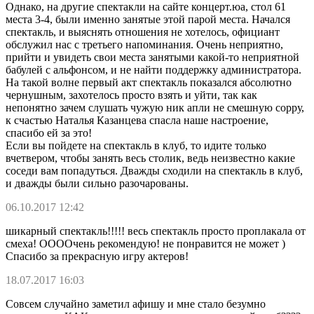
Однако, на другие спектакли на сайте концерт.юа, стол 61
места 3-4, были именно занятые этой парой места. Начался
спектакль, и выяснять отношения не хотелось, официант
обслужил нас с третьего напоминания. Очень неприятно,
прийти и увидеть свои места занятыми какой-то неприятной
бабулей с альфонсом, и не найти поддержку администратора.
На такой волне первый акт спектакль показался абсолютно
чернушным, захотелось просто взять и уйти, так как
непонятно зачем слушать чужую ник апли не смешную сорру,
к счастью Наталья Казанцева спасла наше настроение,
спасибо ей за это!
Если вы пойдете на спектакль в клуб, то идите только
вчетвером, чтобы занять весь столик, ведь неизвестно какие
соседи вам попадуться. Дважды сходили на спектакль в клуб,
и дважды были сильно разочарованы.
06.10.2017 12:42
шикарный спектакль!!!!! весь спектакль просто проплакала от
смеха! ООООчень рекомендую! не понравится не может )
Спасибо за прекрасную игру актеров!
18.07.2017 16:03
Совсем случайно заметил афишу и мне стало безумно