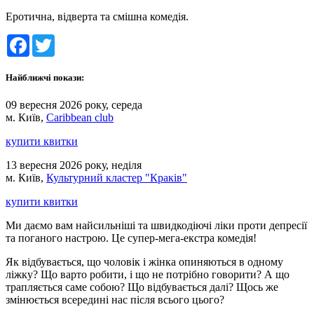
Еротична, відверта та смішна комедія.
Facebook
Twitter
Найближчі покази:
09 вересня 2026 року, середа
м. Київ,
Caribbean club
купити квитки
13 вересня 2026 року, неділя
м. Київ,
Культурний кластер "Краків"
купити квитки
Ми даємо вам найсильніші та швидкодіючі ліки проти депресії
та поганого настрою. Це супер-мега-екстра комедія!
Як відбувається, що чоловік і жінка опиняються в одному
ліжку? Що варто робити, і що не потрібно говорити? А що
трапляється саме собою? Що відбувається далі? Щось же
змінюється всередині нас після всього цього?