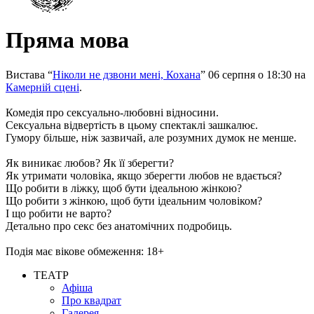
Пряма мова
Вистава “
Ніколи не дзвони мені, Кохана
” 06 серпня о 18:30 на
Камерній сцені
.
Комедія про сексуально-любовні відносини.
Сексуальна відвертість в цьому спектаклі зашкалює.
Гумору більше, ніж зазвичай, але розумних думок не менше.
Як виникає любов? Як її зберегти?
Як утримати чоловіка, якщо зберегти любов не вдається?
Що робити в ліжку, щоб бути ідеальною жінкою?
Що робити з жінкою, щоб бути ідеальним чоловіком?
І що робити не варто?
Детально про секс без анатомічних подробиць.
Подія має вікове обмеження: 18+
ТЕАТР
Афіша
Про квадрат
Галерея