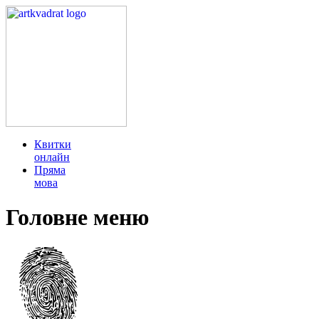
Квитки
онлайн
Пряма
мова
Головне меню