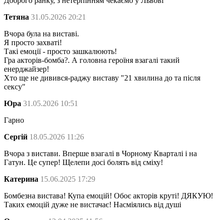
Доброго ранку, з нетерпінням чекаємо у Львові
Тетяна
31.05.2026 20:21
Вчора була на виставі.
Я просто захваті!
Такі емоції - просто зашкалюють!
Гра акторів-бомба?. А головна героїня взагалі такий
енерджайзер!
Хто ще не дивився-раджу виставу "21 хвилина до та після
сексу"
Юра
31.05.2026 10:51
Гарно
Сергій
18.05.2026 11:26
Вчора з вистави. Вперше взагалі в Чорному Кварталі і на
Гатун. Це супер! Щелепи досі болять від сміху!
Катерина
15.06.2025 17:29
Бомбезна вистава! Купа емоцій! Обоє акторів круті! ДЯКУЮ!
Таких емоцій дуже не вистачає! Насміялись від душі