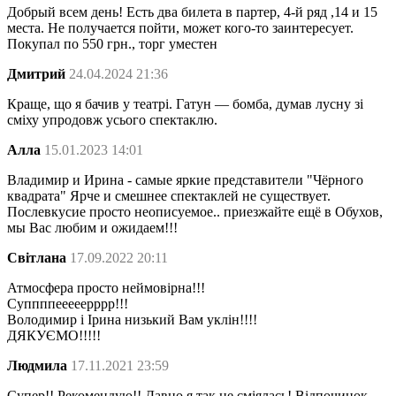
Добрый всем день! Есть два билета в партер, 4-й ряд ,14 и 15
места. Не получается пойти, может кого-то заинтересует.
Покупал по 550 грн., торг уместен
Дмитрий
24.04.2024 21:36
Краще, що я бачив у театрі. Гатун — бомба, думав лусну зі
сміху упродовж усього спектаклю.
Алла
15.01.2023 14:01
Владимир и Ирина - самые яркие представители "Чёрного
квадрата" Ярче и смешнее спектаклей не существует.
Послевкусие просто неописуемое.. приезжайте ещё в Обухов,
мы Вас любим и ожидаем!!!
Світлана
17.09.2022 20:11
Атмосфера просто неймовірна!!!
Суппппееееерррр!!!
Володимир і Ірина низький Вам уклін!!!!
ДЯКУЄМО!!!!!
Людмила
17.11.2021 23:59
Супер!! Рекомендую!! Давно я так не сміялась! Відпочинок