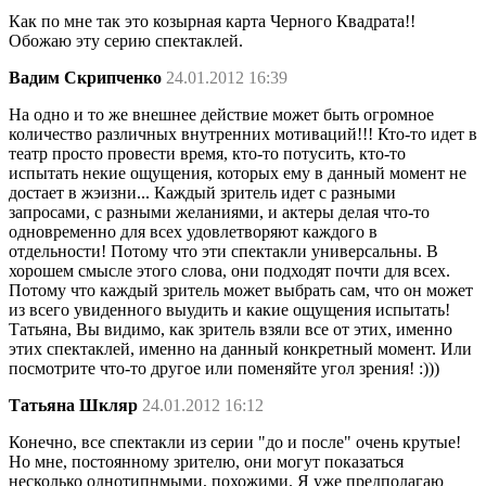
Как по мне так это козырная карта Черного Квадрата!!
Обожаю эту серию спектаклей.
Вадим Скрипченко
24.01.2012 16:39
На одно и то же внешнее действие может быть огромное
количество различных внутренних мотиваций!!! Кто-то идет в
театр просто провести время, кто-то потусить, кто-то
испытать некие ощущения, которых ему в данный момент не
достает в жэизни... Каждый зритель идет с разными
запросами, с разными желаниями, и актеры делая что-то
одновременно для всех удовлетворяют каждого в
отдельности! Потому что эти спектакли универсальны. В
хорошем смысле этого слова, они подходят почти для всех.
Потому что каждый зритель может выбрать сам, что он может
из всего увиденного выудить и какие ощущения испытать!
Татьяна, Вы видимо, как зритель взяли все от этих, именно
этих спектаклей, именно на данный конкретный момент. Или
посмотрите что-то другое или поменяйте угол зрения! :)))
Татьяна Шкляр
24.01.2012 16:12
Конечно, все спектакли из серии "до и после" очень крутые!
Но мне, постоянному зрителю, они могут показаться
несколько однотипнмыми, похожими. Я уже предполагаю