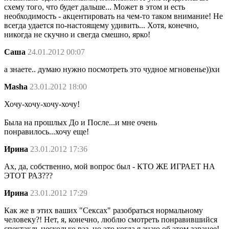
схему того, что будет дальше... Может в этом и есть
необходимость - акцентировать на чем-то таком внимание! Не
всегда удается по-настоящему удивить... Хотя, конечно,
никогда не скучно и свегда смешно, ярко!
Саша
24.01.2012 00:07
а знаете.. думаю нужно посмотреть это чудное мгновенье))хи
Masha
23.01.2012 18:00
Хочу-хочу-хочу-хочу!
Была на прошлых До и После...и мне очень
понравилось...хочу еще!
Ирина
23.01.2012 17:36
Ах, да, собственно, мой вопрос был - КТО ЖЕ ИГРАЕТ НА
ЭТОТ РАЗ???
Ирина
23.01.2012 17:29
Как же в этих ваших "Сексах" разобраться нормальному
человеку?! Нет, я, конечно, люблю смотреть понравившийся
спектакль несколько раз, но это когда я знаю об этом заранее!