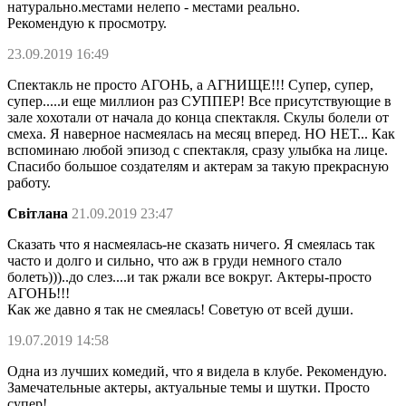
натурально.местами нелепо - местами реально.
Рекомендую к просмотру.
23.09.2019 16:49
Спектакль не просто АГОНЬ, а АГНИЩЕ!!! Супер, супер,
супер.....и еще миллион раз СУППЕР! Все присутствующие в
зале хохотали от начала до конца спектакля. Скулы болели от
смеха. Я наверное насмеялась на месяц вперед. НО НЕТ... Как
вспоминаю любой эпизод с спектакля, сразу улыбка на лице.
Спасибо большое создателям и актерам за такую прекрасную
работу.
Світлана
21.09.2019 23:47
Сказать что я насмеялась-не сказать ничего. Я смеялась так
часто и долго и сильно, что аж в груди немного стало
болеть)))..до слез....и так ржали все вокруг. Актеры-просто
АГОНЬ!!!
Как же давно я так не смеялась! Советую от всей души.
19.07.2019 14:58
Одна из лучших комедий, что я видела в клубе. Рекомендую.
Замечательные актеры, актуальные темы и шутки. Просто
супер!