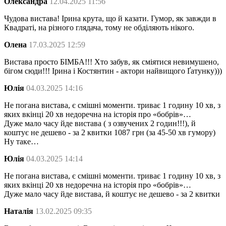
Олександра
12.04.2025 11:56
Чудова вистава! Ірина крута, що й казати. Гумор, як завжди в
Квадраті, на різного глядача, тому не обділяють нікого.
Олена
17.03.2025 12:59
Вистава просто БІМБА!!! Хто забув, як сміятися невимушено,
бігом сюди!!! Ірина і Костянтин - актори найвищого Ґатунку)))
Юлія
04.03.2025 14:16
Не погана вистава, є смішні моменти. триває 1 годину 10 хв, з
яких вкінці 20 хв недоречна на історія про «бобрів»…
Дуже мало часу йде вистава ( з озвучених 2 годин!!!), й
коштує не дешево - за 2 квитки 1087 грн (за 45-50 хв гумору)
Ну таке…
Юлія
04.03.2025 14:14
Не погана вистава, є смішні моменти. триває 1 годину 10 хв, з
яких вкінці 20 хв недоречна на історія про «бобрів»…
Дуже мало часу йде вистава, й коштує не дешево - за 2 квитки
Наталія
13.02.2025 09:35