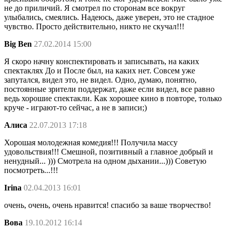
не до приличий. Я смотрел по сторонам все вокруг
улыбались, смеялись. Надеюсь, даже уверен, это не стадное
чувство. Просто действительно, никто не скучал!!!
Big Ben
27.02.2014 15:00
Я скоро начну конспектировать и записывать, на каких
спектаклях До и После был, на каких нет. Совсем уже
запутался, видел это, не видел. Одно, думаю, понятно,
постоянные зрители поддержат, даже если видел, все равно
ведь хорошие спектакли. Как хорошее кино в повторе, только
круче - играют-то сейчас, а не в записи;)
Алиса
22.07.2013 17:18
Хорошая молодежная комедия!!! Получила массу
удовольствия!!! Смешной, позитивный а главное добрый и
ненудный... ))) Смотрела на одном дыхании...))) Советую
посмотреть...!!!
Irina
02.04.2013 16:01
очень, очень, очень нравится! спасибо за ваше творчество!
Вова
19.10.2012 16:14