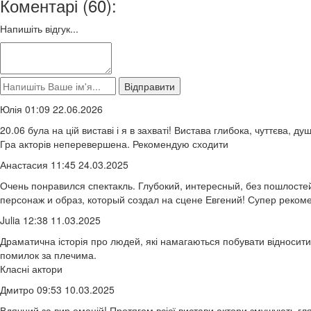
Коментарі (60):
Напишіть відгук...
Юлія 01:09 22.06.2026
20.06 була на цій виставі і я в захваті! Вистава глибока, чуттєва, 
Гра акторів неперевершена. Рекомендую сходити
Анастасия 11:45 24.03.2025
Очень понравился спектакль. Глубокий, интересный, без пошлосте
персонаж и образ, который создал на сцене Евгений! Супер реком
Julia 12:38 11.03.2025
Драматична історія про людей, які намагаються побувати відносити
помилок за плечима.
Класні актори
Дмитро 09:53 10.03.2025
Вдячний за вир емоцій! Протягом всієї вистави актори змушують гл