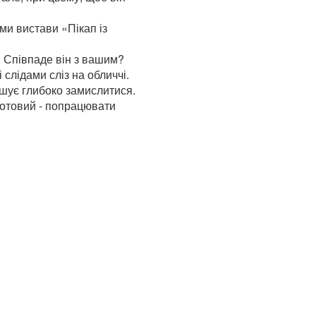
ми вистави «Пікап із
. Співпаде він з вашим?
 слідами сліз на обличчі.
ушує глибоко замислитися.
 готовий - попрацювати