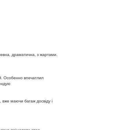
душевна, драматична, з жартами.
й. Особенно впечатлил
ендую
, вже маючи багаж досвіду і
ядача змінювати своє