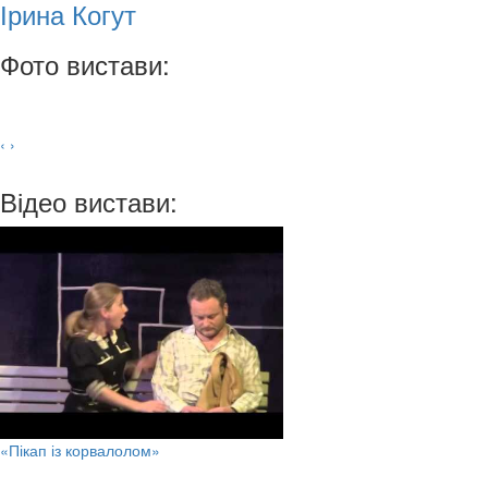
Ірина Когут
Фото вистави:
‹
›
Відео вистави:
«Пікап із корвалолом»