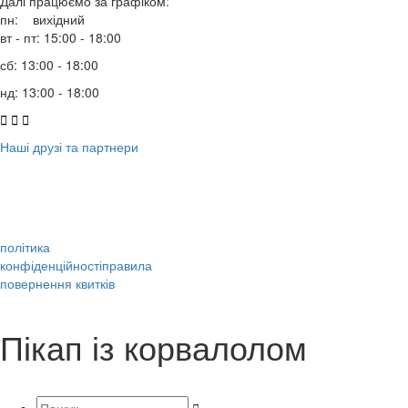
Далі працюємо за графіком:
пн: вихідний
вт - пт: 15:00 - 18:00
сб: 13:00 - 18:00
нд: 13:00 - 18:00



Наші друзі та партнери
політика
конфіденційності
правила
повернення квитків
Пікап із корвалолом