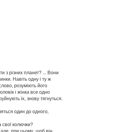
ти з різних планет? ... Вони
инки. Навіть одну і ту ж
 слово, розуміють його
оловік і жінка все одно
уйнують їх, знову тягнуться.
ляться один до одного,
а свої колючки?
 але, при цьому, щоб він