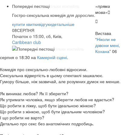
Попередні пестощі
«пряма
мова»

Гостро-сексуальна комедія для дорослих.

купити квитки
купити квитки
купити квитки
купити квитки
купити квитки
відгуки
відгуки
відгуки
відгуки
відгуки
детальніше
детальніше
детальніше
детальніше
детальніше
07
08
13
14
14
СЕРПНЯ
СЕРПНЯ
СЕРПНЯ
СЕРПНЯ
СЕРПНЯ
Вистава
Початок о 15:00, сб, Київ,
“
Ніколи не
Caribbean club
Caribbean club
Арт-Братислава
Origin Stage
КАМЕРНА СЦЕНА
дзвони мені,
Кохана
” 06
серпня о 18:30 на
Камерній сцені
.
Комедія про сексуально-любовні відносини.
Сексуальна відвертість в цьому спектаклі зашкалює.
Гумору більше, ніж зазвичай, але розумних думок не менше.
Як виникає любов? Як її зберегти?
Як утримати чоловіка, якщо зберегти любов не вдається?
Що робити в ліжку, щоб бути ідеальною жінкою?
Що робити з жінкою, щоб бути ідеальним чоловіком?
І що робити не варто?
Детально про секс без анатомічних подробиць.