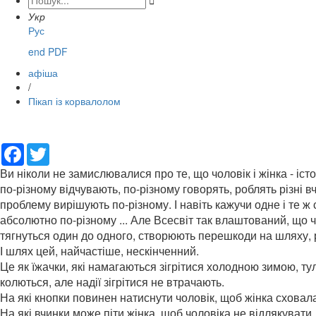

Укр
Рус
end PDF
афіша
/
Пікап із корвалолом
Facebook
Twitter
Ви ніколи не замислювалися про те, що чоловік і жінка - істо
по-різному відчувають, по-різному говорять, роблять різні вч
проблему вирішують по-різному. І навіть кажучи одне і те ж
абсолютно по-різному ... Але Всесвіт так влаштований, що ч
тягнуться один до одного, створюють перешкоди на шляху, р
І шлях цей, найчастіше, нескінченний.
Це як їжачки, які намагаються зігрітися холодною зимою, ту
колються, але надії зігрітися не втрачають.
На які кнопки повинен натиснути чоловік, щоб жінка сховал
На які вчинки може піти жінка, щоб чоловіка не відлякувати,