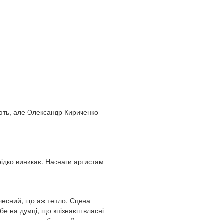
ають, але Олександр Кириченко
ідко виникає. Наснаги артистам
й чесний, що аж тепло. Сцена
бе на думці, що впізнаєш власні
ати… але як же без них?