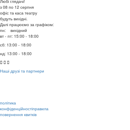
Любі глядачі!
з 08 по 12 серпня
офіс та каса театру
будуть вихідні.
Далі працюємо за графіком:
пн: вихідний
вт - пт: 15:00 - 18:00
сб: 13:00 - 18:00
нд: 13:00 - 18:00



Наші друзі та партнери
політика
конфіденційності
правила
повернення квитків