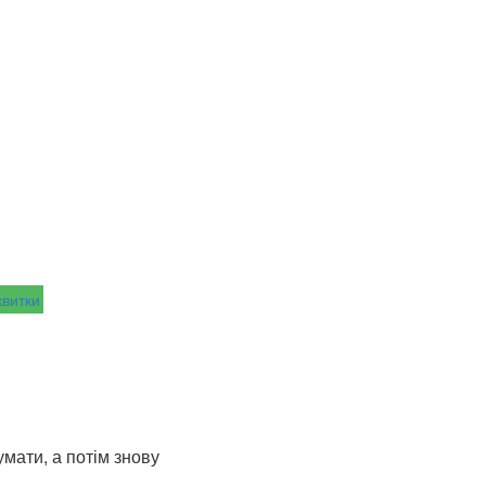
квитки
умати, а потім знову