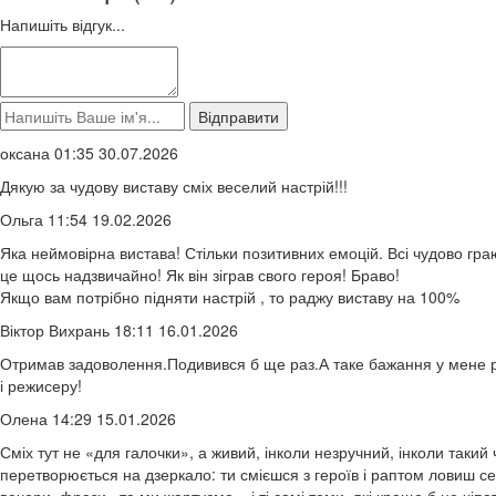
Напишіть відгук...
оксана 01:35 30.07.2026
Дякую за чудову виставу сміх веселий настрій!!!
Ольга 11:54 19.02.2026
Яка неймовірна вистава! Стільки позитивних емоцій. Всі чудово гр
це щось надзвичайно! Як він зіграв свого героя! Браво!
Якщо вам потрібно підняти настрій , то раджу виставу на 100%
Віктор Вихрань 18:11 16.01.2026
Отримав задоволення.Подивився б ще раз.А таке бажання у мене р
і режисеру!
Олена 14:29 15.01.2026
Сміх тут не «для галочки», а живий, інколи незручний, інколи таки
перетворюється на дзеркало: ти смієшся з героїв і раптом ловиш се
вечори, фрази «та ми жартуємо», і ті самі теми, які краще б не чіп