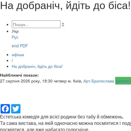
На добраніч, йдіть до біса!

Укр
Рус
end PDF
афіша
/
На добраніч, йдіть до біса!
Найближчі покази:
27 серпня 2026 року, 18:30 четвер м. Київ,
Арт-Братислава
купити 
Facebook
Twitter
Естетська комедія для всієї родини без табу й обмежень.
Та сама вистава, на якій одночасно можна посміятися і под
посміятися, але вже набагато голосніше.