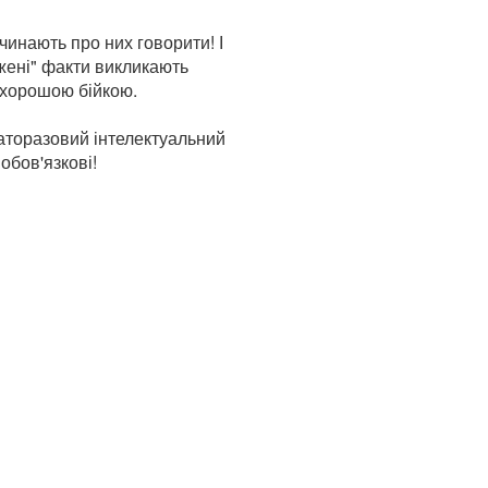
чинають про них говорити! І
ажені" факти викликають
я хорошою бійкою.
аторазовий інтелектуальний
обов'язкові!