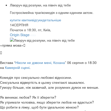
Ліворуч від розлуки, на північ від тебе
Гостросімейна трагікомедія з одним-єдиним актом.
купити квитки
купити квитки
купити квитки
купити квитки
купити квитки
відгуки
відгуки
відгуки
відгуки
відгуки
детальніше
детальніше
детальніше
детальніше
детальніше
13
14
14
15
15
СЕРПНЯ
СЕРПНЯ
СЕРПНЯ
СЕРПНЯ
СЕРПНЯ
Початок о 18:30, пт, Київ,
Арт-Братислава
Origin Stage
КАМЕРНА СЦЕНА
Caribbean club
КАМЕРНА СЦЕНА
«пряма мова»


Вистава “
Ніколи не дзвони мені, Кохана
” 06 серпня о 18:30
на
Камерній сцені
.
Комедія про сексуально-любовні відносини.
Сексуальна відвертість в цьому спектаклі зашкалює.
Гумору більше, ніж зазвичай, але розумних думок не менше.
Як виникає любов? Як її зберегти?
Як утримати чоловіка, якщо зберегти любов не вдається?
Що робити в ліжку, щоб бути ідеальною жінкою?