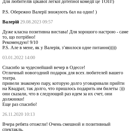
Для любителів цікавої легкої дотепної комедії це ТОП!)
P.S. Обережно Валерії знижують бал на один! )
Валерій
29.08.2023 09:57
Дуже класна позитивна вистава! Для хорошого настрою - саме
то, що потрібно!
Рекомендую! 9/10
P.S. Але в мене, як у Валерія, з’явилося одне питання)))))
03.01.2022 14:00
Спасибо за чудеснейший вечер в Одессе!
Отличный новогодний подарок для всех любителей вашего
театра.
привели знакомую пару, которую долго уговаривали прийти
на Квадрат, так долго, что пришлось подарить им билеты :)))
они сказали, что в следующий раз идем за их счет, они
должники!
Еще раз спасибо!
26.11.2020 10:13
Вчера ребята отожгли! Очень смешной и позитивный
спектакль.