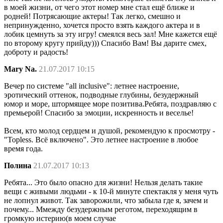
в моей жизни, от чего этот номер мне стал ещё ближе и
родней! Потрясающие актеры! Так легко, смешно и
непринужденно, хочется просто взять каждого актера и в
лобик цемнуть за эту игру! смеялся весь зал! Мне кажется ещё
по второму кругу прийду))) Спасибо Вам! Вы дарите смех,
доброту и радость!
Mary Na.
21.07.2017 10:15
Вечер по системе "all inclusive": летнее настроение,
эротический оттенок, подводные глубины, безудержный
юмор и море, штормящее море позитива.Ребята, поздравляю с
премьерой! Спасибо за эмоции, искренность и веселье!
Всем, кто молод сердцем и душой, рекомендую к просмотру -
"Topless. Всё включено". Это летнее настроение в любое
время года.
Полина
21.07.2017 10:13
Ребята... Это было опасно для жизни! Нельзя делать такие
вещи с живыми людьми - к 10-й минуте спектакля у меня чуть
не лопнул живот. Так заворожили, что забыла где я, зачем и
почему... Ммежду безудержным реготом, переходящим в
громкую истерию(в моем случае