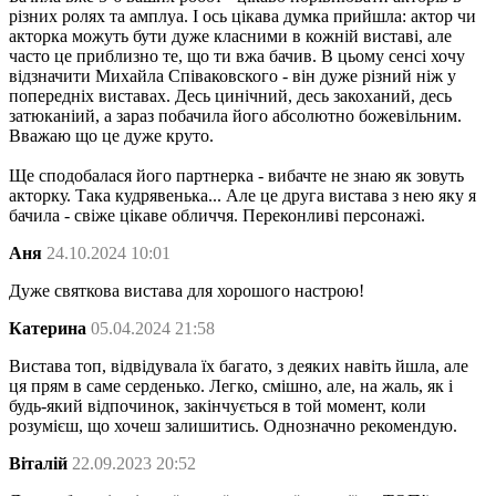
різних ролях та амплуа. І ось цікава думка прийшла: актор чи
акторка можуть бути дуже класними в кожній виставі, але
часто це приблизно те, що ти вжа бачив. В цьому сенсі хочу
відзначити Михайла Співаковского - він дуже різний ніж у
попередніх виставах. Десь цинічний, десь закоханий, десь
затюканіий, а зараз побачила його абсолютно божевільним.
Вважаю що це дуже круто.
Ще сподобалася його партнерка - вибачте не знаю як зовуть
акторку. Така кудрявенька... Але це друга вистава з нею яку я
бачила - свіже цікаве обличчя. Переконливі персонажі.
Аня
24.10.2024 10:01
Дуже святкова вистава для хорошого настрою!
Катерина
05.04.2024 21:58
Вистава топ, відвідувала їх багато, з деяких навіть йшла, але
ця прям в саме серденько. Легко, смішно, але, на жаль, як і
будь-який відпочинок, закінчується в той момент, коли
розумієш, що хочеш залишитись. Однозначно рекомендую.
Віталій
22.09.2023 20:52