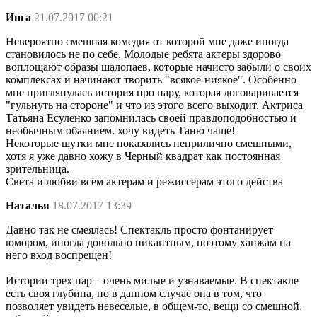
Инга
21.07.2017 00:21
Невероятно смешная комедия от которой мне даже иногда
становилось не по себе. Молодые ребята актеры здорово
воплощают образы шалопаев, которые начисто забыли о своих
комплексах и начинают творить "всякое-ниякое". Особенно
мне приглянулась история про пару, которая договаривается
"гульнуть на стороне" и что из этого всего выходит. Актриса
Татьяна Есуленко запомнилась своей правдоподобностью и
необычным обаянием. хочу видеть Таню чаще!
Некоторые шутки мне показались неприлично смешными,
хотя я уже давно хожу в Черный квадрат как постоянная
зрительница.
Света и любви всем актерам и режиссерам этого действа
Наталья
18.07.2017 13:39
Давно так не смеялась! Спектакль просто фонтанирует
юмором, иногда довольно пикантным, поэтому ханжам на
него вход воспрещен!
Истории трех пар – очень милые и узнаваемые. В спектакле
есть своя глубина, но в данном случае она в том, что
позволяет увидеть невеселые, в общем-то, вещи со смешной,