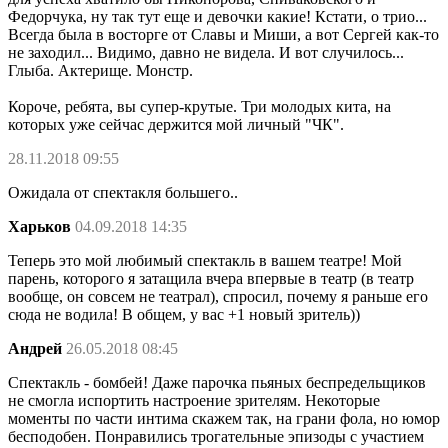
Федорчука, ну так тут еще и девочки какие! Кстати, о трио...
Всегда была в восторге от Славы и Миши, а вот Сергей как-то
не заходил... Видимо, давно не видела. И вот случилось...
Глыба. Актерище. Монстр.
Короче, ребята, вы супер-крутые. Три молодых кита, на
которых уже сейчас держится мой личный "ЧК".
28.11.2018 09:55
Ожидала от спектакля большего..
Харьков
04.09.2018 14:35
Теперь это мой любимый спектакль в вашем театре! Мой
парень, которого я затащила вчера впервые в театр (в театр
вообще, он совсем не театрал), спросил, почему я раньше его
сюда не водила! В общем, у вас +1 новый зритель))
Андрей
26.05.2018 08:45
Спектакль - бомбей! Даже парочка пьяных беспредельщиков
не смогла испортить настроение зрителям. Некоторые
моменты по части интима скажем так, на грани фола, но юмор
бесподобен. Понравились трогательные эпизоды с участием