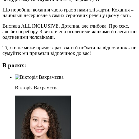
Що поробиш: кохання часто грає з нами злі жарти. Кохання –
найбільш несерйозне з самих серйозних речей у цьому світі.
Вистава ALL INCLUSIVE. Дотепна, але глибока. Про секс,
але без перебору. З витончено оголеними жінками й елегантно
одягненими чоловіками.
Ті, хто не може прямо зараз взяти й поїхати на відпочинок - не
сумуйте: ми привезли відпочинок до вас!
В ролях:
Вікторія Вахрамєєва