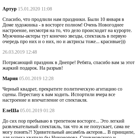
Артур
15.01.2020 11:08
Спасибо, что продлили нам праздники. Были 10 января в
Доме художника - в восторге полном! Очень Новогоднее
настроение, несмотря на то, что дело происходит на курорте.
Мужчины-актеры тут конечно звезды, спектакль в первую
очередь про них и о них, но и актрисы тоже... красивые)))
26.03.2019 12:48
Потрясающий праздник в Днепре! Ребята, спасибо вам за этот
жаркий подарок. На разрыв!
Мария
05.01.2019 12:28
Черный квадрат, прекратите политическую агитацию со
сцены. Перестану к вам ходить. Испортили вчера все
настроение и впечатление от спектакля.
ЕлеШа
05.01.2019 01:28
До сих пор пребываю в трепетном восторге... Это легкий
развлекательный спектакль, так что ж не попускает, сама не
могу понять?! Удивительный ансамбль актеров... В принципе,
для успеха хватило бы Никонорова, Спиваковского и