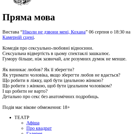
Пряма мова
Вистава “
Ніколи не дзвони мені, Кохана
” 06 серпня о 18:30 на
Камерній сцені
.
Комедія про сексуально-любовні відносини.
Сексуальна відвертість в цьому спектаклі зашкалює.
Гумору більше, ніж зазвичай, але розумних думок не менше.
Як виникає любов? Як її зберегти?
Як утримати чоловіка, якщо зберегти любов не вдається?
Що робити в ліжку, щоб бути ідеальною жінкою?
Що робити з жінкою, щоб бути ідеальним чоловіком?
І що робити не варто?
Детально про секс без анатомічних подробиць.
Подія має вікове обмеження: 18+
ТЕАТР
Афіша
Про квадрат
Галерея