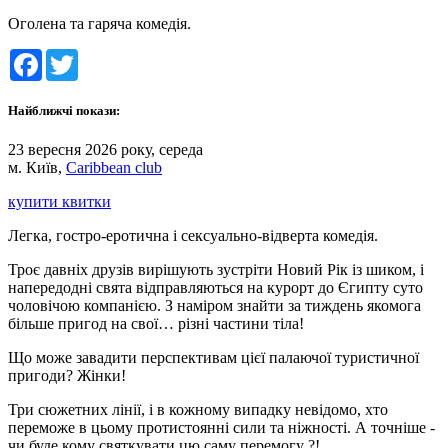
Оголена та гаряча комедія.
Facebook
Twitter
Найближчі покази:
23 вересня 2026 року, середа
м. Київ,
Caribbean club
купити квитки
Легка, гостро-еротична і сексуально-відверта комедія.
Троє давніх друзів вирішують зустріти Новий Рік із шиком, і
напередодні свята відправляються на курорт до Єгипту суто
чоловічою компанією. З наміром знайти за тиждень якомога
більше пригод на свої… різні частини тіла!
Що може завадити перспективам цієї палаючої туристичної
пригоди? Жінки!
Три сюжетних лінії, і в кожному випадку невідомо, хто
переможе в цьому протистоянні сили та ніжності. А точніше -
чи буде кому святкувати цю саму перемогу ?!