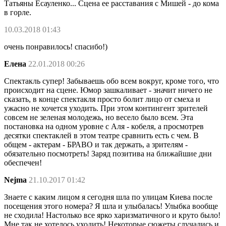
Татьяны Есауленко... Сцена ее расставания с Мишей - до кома
в горле.
10.03.2018 01:43
очень понравилось! спасибо!)
Елена
22.01.2018 00:26
Спектакль супер! Забываешь обо всем вокруг, кроме того, что
происходит на сцене. Юмор зашкаливает - значит ничего не
сказать, в конце спектакля просто болит лицо от смеха и
ужасно не хочется уходить. При этом контингент зрителей
совсем не зеленая молодежь, но весело было всем. Эта
постановка на одном уровне с Аля - кобеля, а просмотрев
десятки спектаклей в этом театре сравнить есть с чем. В
общем - актерам - БРАВО и так держать, а зрителям -
обязательно посмотреть! Заряд позитива на ближайшие дни
обеспечен!
Nejma
21.10.2017 01:42
Знаете с каким лицом я сегодня шла по улицам Киева после
посещения этого номера? Я шла и улыбалась! Улыбка вообще
не сходила! Настолько все ярко харизматичного и круто было!
Мне так не хотелось уходить! Некоторые сюжеты случались и