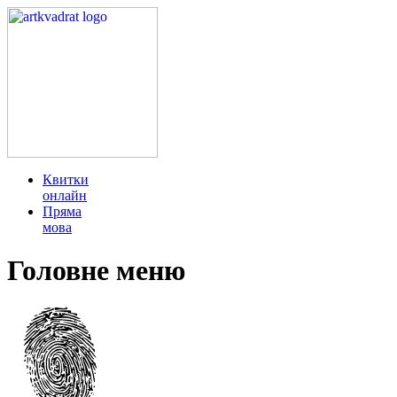
Квитки
онлайн
Пряма
мова
Головне меню