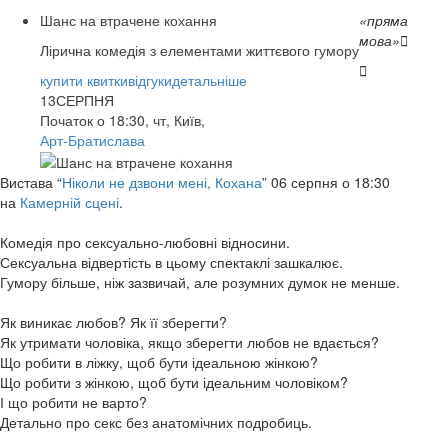
Шанс на втрачене кохання
«пряма
мова»

Лірична комедія з елементами життєвого гумору

купити квитки
купити квитки
купити квитки
купити квитки
купити квитки
відгуки
відгуки
відгуки
відгуки
відгуки
детальніше
детальніше
детальніше
детальніше
детальніше
08
13
14
14
15
СЕРПНЯ
СЕРПНЯ
СЕРПНЯ
СЕРПНЯ
СЕРПНЯ
Початок о 18:30, чт, Київ,
Caribbean club
Арт-Братислава
Origin Stage
КАМЕРНА СЦЕНА
Caribbean club
Вистава “
Ніколи не дзвони мені, Кохана
” 06 серпня о 18:30
на
Камерній сцені
.
Комедія про сексуально-любовні відносини.
Сексуальна відвертість в цьому спектаклі зашкалює.
Гумору більше, ніж зазвичай, але розумних думок не менше.
Як виникає любов? Як її зберегти?
Як утримати чоловіка, якщо зберегти любов не вдається?
Що робити в ліжку, щоб бути ідеальною жінкою?
Що робити з жінкою, щоб бути ідеальним чоловіком?
І що робити не варто?
Детально про секс без анатомічних подробиць.