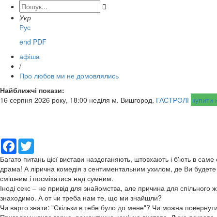

Укр
Рус
end PDF
афіша
/
Про любов ми не домовлялись
Найближчі покази:
16 серпня 2026 року, 18:00 неділя м. Вишгород,
ГАСТРОЛІ
купити 
Facebook
Twitter
Багато питань цієї вистави наздоганяють, штовхають і б'ють в саме 
драма! А лірична комедія з сентиментальним ухилом, де Ви будете 
смішним і посміхатися над сумним.
Іноді секс – не привід для знайомства, але причина для спільного ж
знаходимо. А от чи треба нам те, що ми знайшли?
Чи варто знати: "Скільки в тебе було до мене"? Чи можна повернут
Приголомшливо гарна, романтично-комічна вистава. Дуже яскрава,