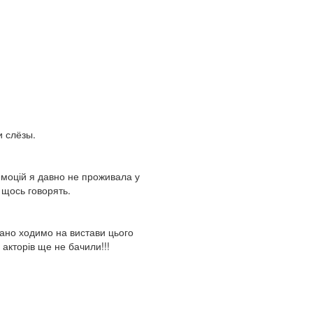
и слёзы.
емоцій я давно не проживала у
о щось говорять.
дано ходимо на вистави цього
 акторів ще не бачили!!!