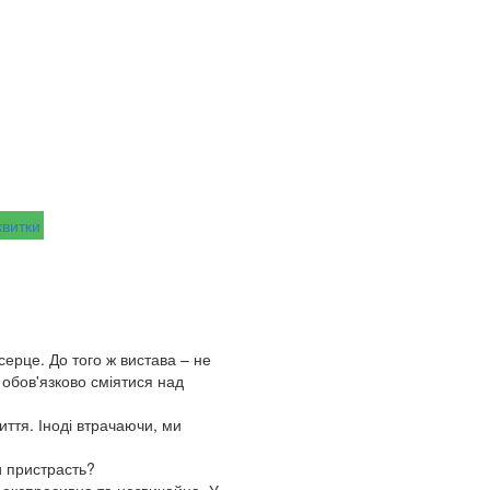
квитки
серце. До того ж вистава – не
обов'язково сміятися над
иття. Іноді втрачаючи, ми
и пристрасть?
 експресивна та незвичайна. У