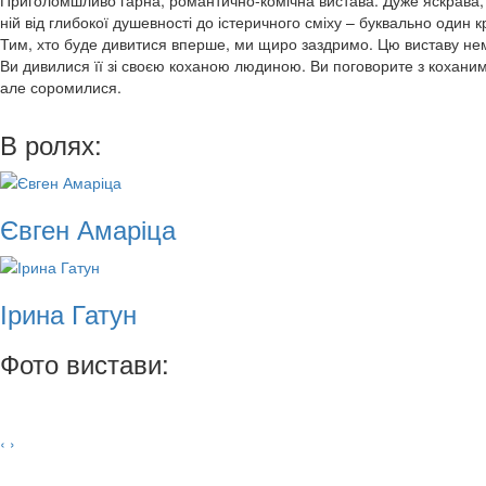
ній від глибокої душевності до істеричного сміху – буквально один к
Тим, хто буде дивитися вперше, ми щиро заздримо. Цю виставу не
Ви дивилися її зі своєю коханою людиною. Ви поговорите з коханим,
але соромилися.
В ролях:
Євген Амаріца
Ірина Гатун
Фото вистави:
‹
›