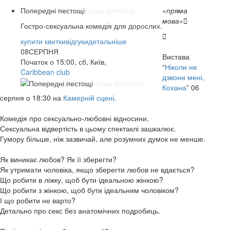
Попередні пестощі
«пряма
мова»

Гостро-сексуальна комедія для дорослих.

купити квитки
купити квитки
купити квитки
купити квитки
купити квитки
відгуки
відгуки
відгуки
відгуки
відгуки
детальніше
детальніше
детальніше
детальніше
детальніше
07
08
13
14
14
СЕРПНЯ
СЕРПНЯ
СЕРПНЯ
СЕРПНЯ
СЕРПНЯ
Вистава
Початок о 15:00, сб, Київ,
“
Ніколи не
Caribbean club
Caribbean club
Арт-Братислава
Origin Stage
КАМЕРНА СЦЕНА
дзвони мені,
Кохана
” 06
серпня о 18:30 на
Камерній сцені
.
Комедія про сексуально-любовні відносини.
Сексуальна відвертість в цьому спектаклі зашкалює.
Гумору більше, ніж зазвичай, але розумних думок не менше.
Як виникає любов? Як її зберегти?
Як утримати чоловіка, якщо зберегти любов не вдається?
Що робити в ліжку, щоб бути ідеальною жінкою?
Що робити з жінкою, щоб бути ідеальним чоловіком?
І що робити не варто?
Детально про секс без анатомічних подробиць.