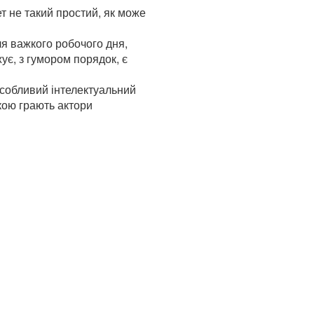
т не такий простий, як може
ля важкого робочого дня,
ує, з гумором порядок, є
особливий інтелектуальний
кою грають актори