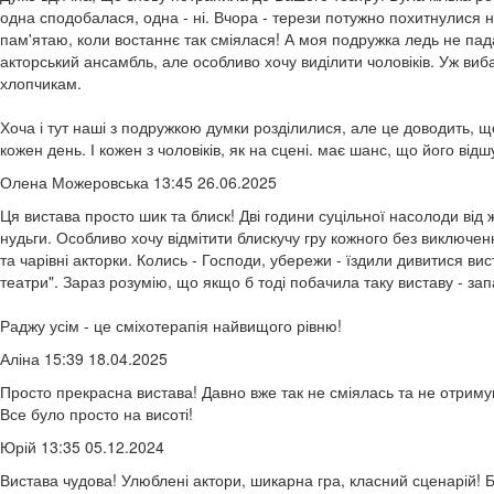
одна сподобалася, одна - ні. Вчора - терези потужно похитнулися на
пам'ятаю, коли востаннє так сміялася! А моя подружка ледь не пада
акторський ансамбль, але особливо хочу виділити чоловіків. Уж виба
хлопчикам.
Хоча і тут наші з подружкою думки розділилися, але це доводить, щ
кожен день. І кожен з чоловіків, як на сцені. має шанс, що його відш
Олена Можеровська 13:45 26.06.2025
Ця вистава просто шик та блиск! Дві години суцільної насолоди від 
нудьги. Особливо хочу відмітити блискучу гру кожного без виключен
та чарівні акторки. Колись - Господи, убережи - їздили дивитися вис
театри". Зараз розумію, що якщо б тоді побачила таку виставу - зап
Раджу усім - це сміхотерапія найвищого рівню!
Аліна 15:39 18.04.2025
Просто прекрасна вистава! Давно вже так не сміялась та не отриму
Все було просто на висоті!
Юрій 13:35 05.12.2024
Вистава чудова! Улюблені актори, шикарна гра, класний сценарій! 