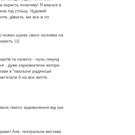
 користь позитиву! Я взагалі е
ла під стільці. Чудовий
чте, дівчата, ми все ж по
о кожен шукає свого чоловіка на
укають :)))
жартів та сюжету - нуль секунд
ня - дуже харизматичні актори
тави в "хвальоні радянські
ам'ятала б на все життя.
вала такого задоволення від гри.
Браво! Але, театральна вистава