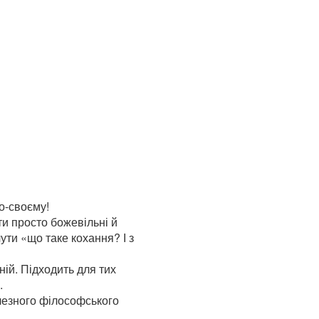
о-своєму!
ти просто божевільні й
чути «що таке кохання? І з
ній. Підходить для тих
.
чезного філософського