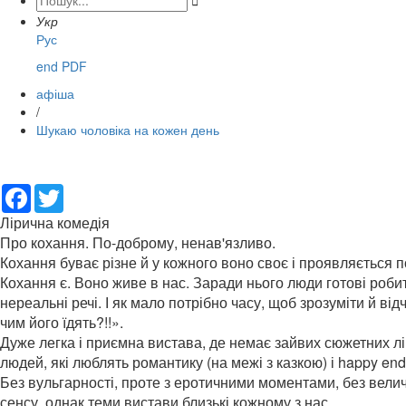

Укр
Рус
end PDF
афіша
/
Шукаю чоловіка на кожен день
Facebook
Twitter
Лірична комедія
Про кохання. По-доброму, ненав'язливо.
Кохання буває різне й у кожного воно своє і проявляється п
Кохання є. Воно живе в нас. Заради нього люди готові роби
нереальні речі. І як мало потрібно часу, щоб зрозуміти й від
чим його їдять?!!».
Дуже легка і приємна вистава, де немає зайвих сюжетних лі
людей, які люблять романтику (на межі з казкою) і happy end
Без вульгарності, проте з еротичними моментами, без вели
сенсу, однак теми вистави близькі кожному з нас.