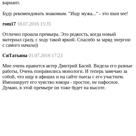
вариант.
Буду рекомендовать знакомым. "Ищу мужа..." - это must see!
rom17
18.07.2016 15:35
Отлично прошла премьера. Это редкость, когда новый
материал сразу, с ходу такой яркий. Спасибо за заряд энергии
с самого начала))
СиТатьяна
01.07.2016 17:23
Мне очень нравится актер Дмитрий Басий. Видела его разные
работы, Очень понравились монологи. И теперь замечаю за
собой, что ищу в афишах и на сайте пьесы с его участием.
Импонирует его чувство юмора - простое, не пафосное.
Думаю, в этой премьере он тоже будет на высоте.