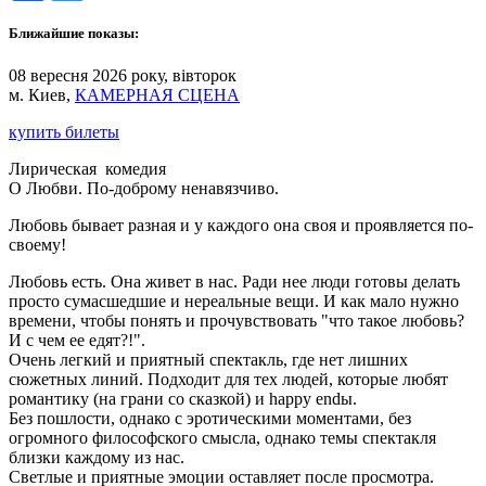
Ближайшие показы:
08 вересня 2026 року, вівторок
м. Киев,
КАМЕРНАЯ СЦЕНА
купить билеты
Лирическая комедия
О Любви. По-доброму ненавязчиво.
Любовь бывает разная и у каждого она своя и проявляется по-
своему!
Любовь есть. Она живет в нас. Ради нее люди готовы делать
просто сумасшедшие и нереальные вещи. И как мало нужно
времени, чтобы понять и прочувствовать "что такое любовь?
И с чем ее едят?!".
Очень легкий и приятный спектакль, где нет лишних
сюжетных линий. Подходит для тех людей, которые любят
романтику (на грани со сказкой) и happy endы.
Без пошлости, однако с эротическими моментами, без
огромного философского смысла, однако темы спектакля
близки каждому из нас.
Светлые и приятные эмоции оставляет после просмотра.