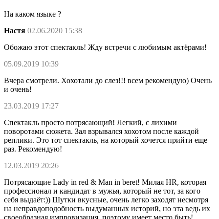
На каком языке ?
Настя
02.06.2020 15:38
Обожаю этот спектакль! Жду встречи с любимым актёрами!
05.09.2019 10:39
Вчера смотрели. Хохотали до слез!!! всем рекомендую) Очень
и очень!
23.03.2019 17:27
Спектакль просто потрясающий! Легкий, с лихими
поворотами сюжета. Зал взрывался хохотом после каждой
реплики. Это тот спектакль, на который хочется прийти еще
раз. Рекомендую!
12.03.2019 20:26
Потрясающие Lady in red & Man in beret! Милая HR, которая
профессионал и кандидат в мужья, который не тот, за кого
себя выдаёт:)) Шутки вкусные, очень легко заходят несмотря
на неправдоподобность выдуманных историй, но эта ведь их
своеобразная импровизация, поэтому имеет место быть!