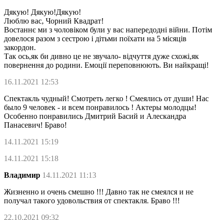
Дякую! Дякую!Дякую!
Люблю вас, Чорний Квадрат!
Востаннє ми з чоловіком були у вас напередодні війни. Потім
довелося разом з сестрою і дітьми поїхати на 5 місяців
закордон.
Так ось,як би дивно це не звучало- відчуття дуже схожі,як
повернення до родини. Емоції переповнюють. Ви найкращі!
16.11.2021 12:53
Спектакль чудный! Смотреть легко ! Смеялись от души! Нас
было 9 человек - и всем понравилось ! Актеры молодцы!
Особенно понравились Дмитрий Басий и Алескандра
Панасевич! Браво!
14.11.2021 15:19
14.11.2021 15:18
Владимир
14.11.2021 11:13
Жизненно и очень смешно !!! Давно так не смеялся и не
получал такого удовольствия от спектакля. Браво !!!
22.10.2021 09:32