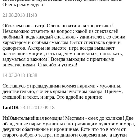
Очень рекомендую!
21.08.2018 11:48
Обожаем ваш театр! Очень позитивная энергетика !
Невозможно ответить на вопрос : какой из спектаклей
любимый, ведь каждый спектакль - удивителен, со своим
характером и особым смыслом ! Этот спектакль один и
фаворитов. Актеры на высоте, игра всегда вызывает
настоящие эмоции , есть над чем посмеяться, поплакать,
задуматься о важном ! Всегда выходим с приятными
впечатлениями! Спасибо и успеха!
14.03.2018 13:38
Соглашусь с предыдущими комментариями - мужчины,
действительно, с очень ярким чувством юмора. Причем,
смешной и текст, и игра. Это вдвойне приятно.
LudOK
23.11.2017 09:18
ИзЮмительнейшая комедия! Местами - смех до коликов! Две
обалденные пары: мужчины с потрясающим чувством юмора,
девушки обаятельные и ироничные. Есть что-то в этом от
старого доброго театра, но диалоги современные, а шутки