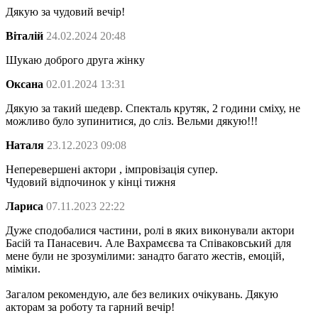
Дякую за чудовий вечір!
Віталій
24.02.2024 20:48
Шукаю доброго друга жінку
Оксана
02.01.2024 13:31
Дякую за такий шедевр. Спекталь крутяк, 2 години сміху, не
можливо було зупинитися, до сліз. Вельми дякую!!!
Наталя
23.12.2023 09:08
Неперевершені актори , імпровізація супер.
Чудовий відпочинок у кінці тижня
Лариса
07.11.2023 22:22
Дуже сподобалися частини, ролі в яких виконували актори
Басій та Панасевич. Але Вахрамєєва та Співаковський для
мене були не зрозумілими: занадто багато жестів, емоцій,
міміки.
Загалом рекомендую, але без великих очікувань. Дякую
акторам за роботу та гарний вечір!