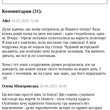
Комментарии (31):
Alice
16.01.2026 12:49
Дуже вдячна, що знову потрапила до Вашого театру! Була
кілька років назад на двох виставах - одна сподобалася, одна -
ні. Вчора - терези потужно похитнулися на користь позитиву!
Я взагалі е пам'ятаю, коли востаннє так сміялася! А моя
подружка ледь не падала під стільці. Чудовий акторський
ансамбль, але особливо хочу виділити чоловіків. Уж вибачте,
дівчата, ми все ж по хлопчикам.
Хоча і тут наші з подружкою думки розділилися, але це
доводить, що кожен шукає свого чоловіка на кожен день. І
кожен з чоловіків, як на сцені. має шанс, що його відшукають
:)))
Олена Можеровська
26.06.2025 10:45
Ця вистава просто шик та блиск! Дві години суцільної
насолоди від жартів та сюжету - нуль секунд нудьги.
Особливо хочу відмітити блискучу гру кожного без
виключення - дуже харизматичні актори та чарівні акторки.