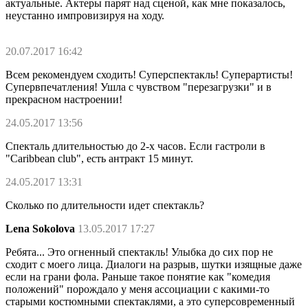
актуальные. Актеры парят над сценой, как мне показалось,
неустанно импровизируя на ходу.
20.07.2017 16:42
Всем рекомендуем сходить! Суперспектакль! Суперартисты!
Супервпечатления! Ушла с чувством "перезагрузки" и в
прекрасном настроении!
24.05.2017 13:56
Спекталь длительностью до 2-х часов. Если гастроли в
"Caribbean club", есть антракт 15 минут.
24.05.2017 13:31
Сколько по длительности идет спектакль?
Lena Sokolova
13.05.2017 17:27
Ребята... Это огненный спектакль! Улыбка до сих пор не
сходит с моего лица. Диалоги на разрыв, шутки изящные даже
если на грани фола. Раньше такое понятие как "комедия
положений" порождало у меня ассоциации с какими-то
старыми костюмными спектаклями, а это суперсовременный