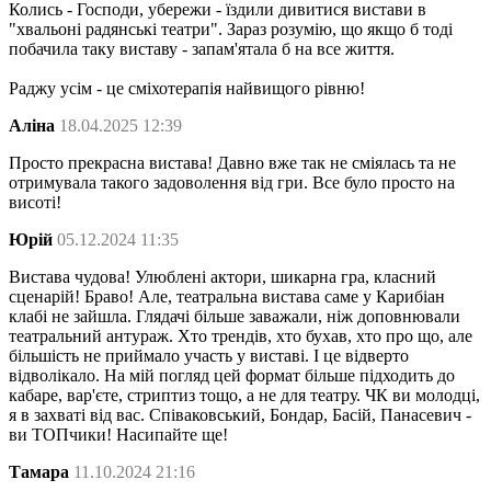
Колись - Господи, убережи - їздили дивитися вистави в
"хвальоні радянські театри". Зараз розумію, що якщо б тоді
побачила таку виставу - запам'ятала б на все життя.
Раджу усім - це сміхотерапія найвищого рівню!
Аліна
18.04.2025 12:39
Просто прекрасна вистава! Давно вже так не сміялась та не
отримувала такого задоволення від гри. Все було просто на
висоті!
Юрій
05.12.2024 11:35
Вистава чудова! Улюблені актори, шикарна гра, класний
сценарій! Браво! Але, театральна вистава саме у Карибіан
клабі не зайшла. Глядачі більше заважали, ніж доповнювали
театральний антураж. Хто трендів, хто бухав, хто про що, але
більшість не приймало участь у виставі. І це відверто
відволікало. На мій погляд цей формат більше підходить до
кабаре, вар'єте, стриптиз тощо, а не для театру. ЧК ви молодці,
я в захваті від вас. Співаковський, Бондар, Басій, Панасевич -
ви ТОПчики! Насипайте ще!
Тамара
11.10.2024 21:16