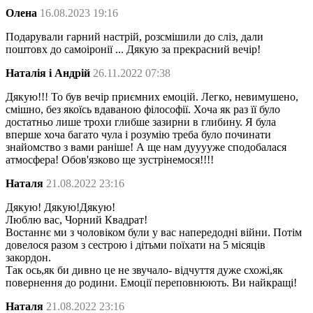
Олена
16.08.2023 19:16
Подарували гарний настрій, розсмішили до сліз, дали
поштовх до самоіронії ... Дякую за прекрасний вечір!
Наталія і Андрій
26.11.2022 07:38
Дякую!!! То був вечір приємних емоцій. Легко, невимушено,
смішно, без якоїсь вдаваною філософії. Хоча як раз її було
достатньо лише трохи глибше зазирни в глибину. Я була
вперше хоча багато чула і розумію треба було починати
знайомство з вами раніше! А ще нам дууууже сподобалася
атмосфера! Обов'язково ще зустрінемося!!!!
Наталя
21.08.2022 23:16
Дякую! Дякую!Дякую!
Люблю вас, Чорний Квадрат!
Востаннє ми з чоловіком були у вас напередодні війни. Потім
довелося разом з сестрою і дітьми поїхати на 5 місяців
закордон.
Так ось,як би дивно це не звучало- відчуття дуже схожі,як
повернення до родини. Емоції переповнюють. Ви найкращі!
Наталя
21.08.2022 23:16