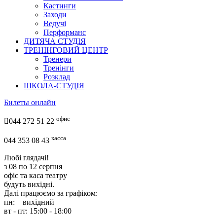
Кастинги
Заходи
Ведучі
Перформанс
ДИТЯЧА СТУДІЯ
ТРЕНІНГОВИЙ ЦЕНТР
Тренери
Тренінги
Розклад
ШКОЛА-СТУДІЯ
Билеты онлайн
офис

044 272 51 22
касса
044 353 08 43
Любі глядачі!
з 08 по 12 серпня
офіс та каса театру
будуть вихідні.
Далі працюємо за графіком:
пн: вихідний
вт - пт: 15:00 - 18:00