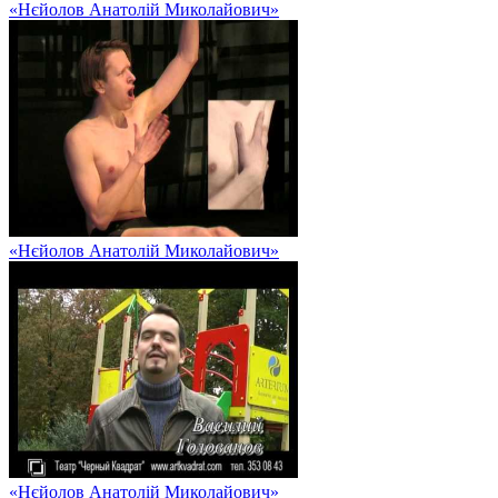
«Нєйолов Анатолій Миколайович»
«Нєйолов Анатолій Миколайович»
«Нєйолов Анатолій Миколайович»