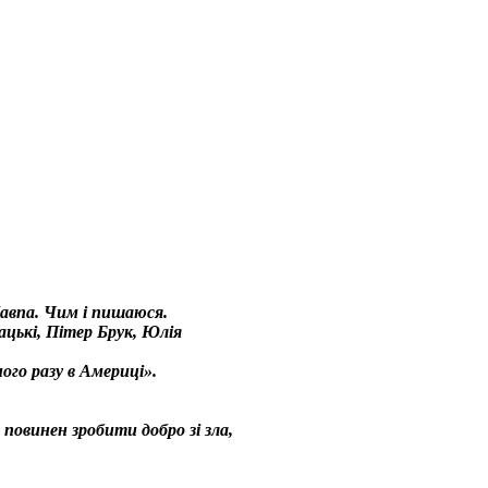
авпа. Чим і пишаюся.
цькі, Пітер Брук, Юлія
го разу в Америці».
 повинен зробити добро зі зла,