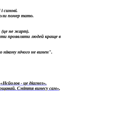
і синові.
коли помер тато.
(це не жарт).
ти проявляти людей краще в
 нікому нічого не винен".
-
«Нєйолов - це діагноз».
ощавай. Сміття винесу сам»
,