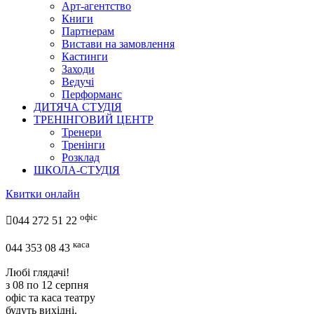
Арт-агентство
Книги
Партнерам
Вистави на замовлення
Кастинги
Заходи
Ведучі
Перформанс
ДИТЯЧА СТУДІЯ
ТРЕНІНГОВИЙ ЦЕНТР
Тренери
Тренінги
Розклад
ШКОЛА-СТУДІЯ
Квитки онлайн
офіс

044 272 51 22
каса
044 353 08 43
Любі глядачі!
з 08 по 12 серпня
офіс та каса театру
будуть вихідні.