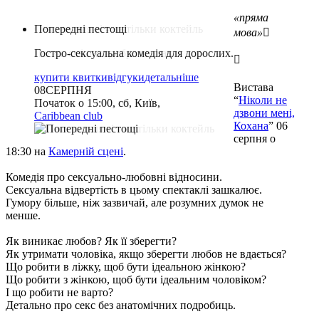
«пряма
Попередні пестощі
мова»

Гостро-сексуальна комедія для дорослих.

купити квитки
купити квитки
купити квитки
купити квитки
купити квитки
відгуки
відгуки
відгуки
відгуки
відгуки
детальніше
детальніше
детальніше
детальніше
детальніше
Вистава
07
08
13
14
14
СЕРПНЯ
СЕРПНЯ
СЕРПНЯ
СЕРПНЯ
СЕРПНЯ
“
Ніколи не
Початок о 15:00, сб, Київ,
дзвони мені,
Caribbean club
Caribbean club
Арт-Братислава
Origin Stage
КАМЕРНА СЦЕНА
Кохана
” 06
серпня о
18:30 на
Камерній сцені
.
Комедія про сексуально-любовні відносини.
Сексуальна відвертість в цьому спектаклі зашкалює.
Гумору більше, ніж зазвичай, але розумних думок не
менше.
Як виникає любов? Як її зберегти?
Як утримати чоловіка, якщо зберегти любов не вдається?
Що робити в ліжку, щоб бути ідеальною жінкою?
Що робити з жінкою, щоб бути ідеальним чоловіком?
І що робити не варто?
Детально про секс без анатомічних подробиць.