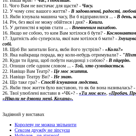
10. Ваша мрія? -
Час, і побільше.
11. Чого Вам не вистачає для щастя? -
Часу.
12. У чому сенс вашого життя? -
В задоволенні, радості, любові 
13. Якби існувала машина часу, Ви б відправилися ... -
В день, 
14. Річ, без якої не можу обійтися і дня? -
Книги.
15. У дитинстві я мріяв стати ... -
Впевненим нахабою.
16. Якщо не собою, то ким Вам хотілося б бути? -
Космонавтом 
17. Здатність або суперсила, якої вам хотілося б мати? -
Змушува
собі.
18. Щоб Ви запитали Бога, якби його зустріли? -
«Коли?»
19. Яка найкраща порада, яку коли-небудь отримували? -
"Ніхто
20. Куди ти йдеш, щоб побути наодинці з собою? -
В піцерію.
21. Опиши себе одним словом ... -
Той, хто сумнівається.
22. Навіщо Вам Театр? -
Це моє життя.
23. Навіщо Театру Ви? -
Не знаю.
24. Що таке гра? -
Спосіб існування людства.
25. Якби твоє життя було виставою, то як би вона називалась? 
26. Твої улюблені вистави в «ЧК»? -
«Ти моє все»
,
«Пробач. Пр
«Ніколи не дзвони мені, Кохана».
Задіяний у виставах
Королеву не можна звільнити
Сексом дружбу не зіпсуєш
Нєйолов - це діагноз!