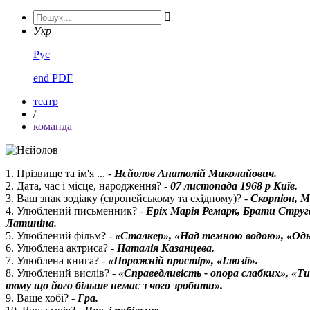

Укр
Рус
end PDF
театр
/
команда
1. Прізвище та ім'я ... -
Нєйолов Анатолій Миколайович.
2. Дата, час і місце, народження? -
07 листопада 1968 р Київ.
3. Ваш знак зодіаку (європейському та східному)? -
Скорпіон, М
4. Улюблений письменник? -
Еріх Марія Ремарк, Брати Струга
Латиніна.
5. Улюблений фільм? -
«Сталкер», «Над темною водою», «Одно
6. Улюблена актриса? -
Наталія Казанцева.
7. Улюблена книга? -
«Порожній простір», «Ілюзії».
8. Улюблений вислів? -
«Справедливість - опора слабких», «Ти
тому що його більше немає з чого зробити».
9. Ваше хобі? -
Гра.