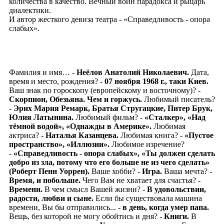
количества в качество. Вечный воин парадокса и рыцарь
диалектики.
И автор жесткого девиза театра - «Справедливость - опора
слабых».
Фамилия и имя… -
Неёлов Анатолий Николаевич.
Дата,
время и место, рождения? -
07 ноября 1968 г., таки Киев.
Ваш знак по гороскопу (европейскому и восточному)? -
Скорпион, Обезьяна. Чем и горжусь.
Любимый писатель?
-
Эрих Мария Ремарк, Братья Стругацкие, Питер Брук,
Юлия Латынина.
Любимый фильм? -
«Сталкер», «Над
тёмной водой», «Однажды в Америке».
Любимая
актриса? -
Наталья Казанцева.
Любимая книга? -
«Пустое
пространство», «Иллюзии»
.
Любимое изречение?
-
«Справедливость - опора слабых», «Ты должен сделать
добро из зла, потому что его больше не из чего сделать»
(Роберт Пенн Уоррен).
Ваше хобби? -
Игра.
Ваша мечта? -
Время, и побольше.
Чего Вам не хватает для счастья? -
Времени.
В чем смысл Вашей жизни? -
В удовольствии,
радости, любви и сыне.
Если бы существовала машина
времени, Вы бы отправились... -
в день, когда умер папа.
Вещь, без которой не могу обойтись и дня? -
Книги.
В