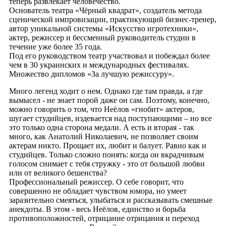
теперь развлекает человечество.
Основатель театра «Чёрный квадрат», создатель метода
сценической импровизации, практикующий бизнес-тренер,
автор уникальной системы «Искусство игротехники»,
актер, режиссер и бессменный руководитель студии в
течение уже более 35 года.
Под его руководством театр участвовал и побеждал более
чем в 30 украинских и международных фестивалях.
Множество дипломов «За лучшую режиссуру».
Много легенд ходит о нем. Однако где там правда, а где
вымысел - не знает порой даже он сам. Поэтому, конечно,
можно говорить о том, что Неёлов «гнобит» актеров,
шугает студийцев, издевается над поступающими – но все
это только одна сторона медали. А есть и вторая - так
много, как Анатолий Николаевич, не позволяет своим
актерам никто. Прощает их, любит и балует. Равно как и
студийцев. Только сложно понять: когда он вкрадчивым
голосом снимает с тебя стружку - это от большой любви
или от великого бешенства?
Профессиональный режиссер. О себе говорит, что
совершенно не обладает чувством юмора, но умеет
заразительно смеяться, улыбаться и рассказывать смешные
анекдоты. В этом - весь Неёлов, единство и борьба
противоположностей, отрицание отрицания и переход