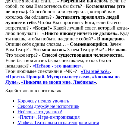
детстве я мечтал стать… -
Уверенным наглецом.
Если не
собой, то кем Вам хотелось бы быть? -
Космонавтом (это
не шутка).
Способность или суперсила, которой вам
хотелось бы обладать? -
Заставлять проявлять людей
лучшее в себе.
Чтобы Вы спросили у Бога, если бы его
встретили? -
«Когда?»
Какой лучший совет, который когда-
либо получали? -
«Никто никому ничего не должен».
Куда
ты идешь, чтобы побыть наедине с собой? -
В пиццерию.
Опиши себя одним словом… -
Сомневающийся.
Зачем
Вам Театр? -
Это моя жизнь.
Зачем Театру Вы? -
Не знаю.
Что такое игра? -
Способ существования человечества.
Если бы твоя жизнь была спектаклем, то как бы он
назывался? -
«
Неёлов - это диагноз
»
.
Твои любимые спектакли в «ЧК»? -
«Ты моё всё»
,
«Прости.
Прощай. Мусор вынесу сам»
,
«Босиком по
Луне»
,
«Никогда не звони мне, Любимая»
.
Задействован в спектаклях
Королеву нельзя уволить
Сексом дружбу не испортишь
Неёлов - это диагноз!
«Плоти». Игра-импровизация
Мафия. Театральна игра-импровизация