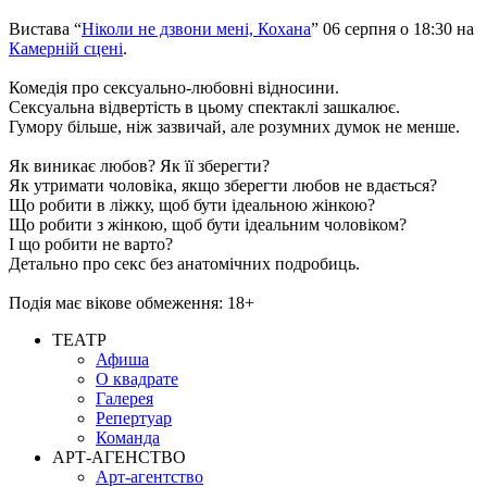
Вистава “
Ніколи не дзвони мені, Кохана
” 06 серпня о 18:30 на
Камерній сцені
.
Комедія про сексуально-любовні відносини.
Сексуальна відвертість в цьому спектаклі зашкалює.
Гумору більше, ніж зазвичай, але розумних думок не менше.
Як виникає любов? Як її зберегти?
Як утримати чоловіка, якщо зберегти любов не вдається?
Що робити в ліжку, щоб бути ідеальною жінкою?
Що робити з жінкою, щоб бути ідеальним чоловіком?
І що робити не варто?
Детально про секс без анатомічних подробиць.
Подія має вікове обмеження: 18+
ТЕАТР
Афиша
О квадрате
Галерея
Репертуар
Команда
АРТ-АГЕНСТВО
Арт-агентство