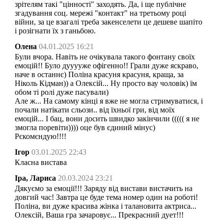
зрітелям такі "цінності" заходять. Да, і ще публічне
згадування соц. мережі "контакт" на третьому році
війни, за це взагалі треба закенселети це дешеве шапіто
і розігнати їх з ганьбою.
Олена
04.01.2025 16:21
Були вчора. Навіть не очікувала такого фонтану своїх
емоцій!! Було дууууже офігенно!! Грали дуже яскраво,
наче в останнє) Поліна красуня красуня, краща, за
Ніколь Кідман)) а Олексій... Ну просто вау чоловік) їм
обом ті ролі дуже пасували)
Але ж... На самому кінці я вже не могла стримуватися, і
почали натікати сльози.. від їхньої гри, від моїх
емоцій... І бац, вони досить швидко закінчили ((((( я не
змогла поревіти)))) оце був єдиний мінус)
Рєкомєндую!!!!
Ігор
03.01.2025 22:43
Класна вистава
Іра, Лариса
20.03.2024 23:21
Дякуємо за емоції!!! Заряду від вистави вистачить на
довгий час! Завтра це буде тема номер один на роботі!
Поліна, ви дуже красива жінка і талановита актриса...
Олексій, Ваша гра зачаровує... Прекрасний дует!!!