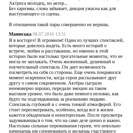
Актриса молодец, но актер...
Без харизмы, слова забывает, дикция ужасна как для
выступающего со сцены.
В отношения такой пары совершенно не веришь.
Манюська
08.07.2016 13:31
Я в восторге! В огромном! Один из лучших спектаклей,
которые довелось видеть. Есть много историй о
встрече, любви и расставании, но именно в этой
истории были настолько трогательные моменты, что не
могла не заплакать. Очень жизненный, душевный и
поучительный спектакль .Он дает возможность
посмотреть на себя со стороны. Еще очень понравился
момент искренности, когда герои рассказывают друг
другу о самом сокровенном. Актёры сыграли
неимоверно хорошо, передали эмоции на таком
высоком уровне, что было даже немного неловко, как
будто ты подглядываешь за реальными людьми.
Спектакль глубокий и с очень тонкой атмосферой. Его
стоит пересматривать, особенно, когда все в жизни
кажется обыденным и неинтересным. После просмотра
задумываешься о том, что на само деле ценно и важно.
Настолько сильные переживания героев, что невольно
начинаешь им сопереживать и желаешь счастливого