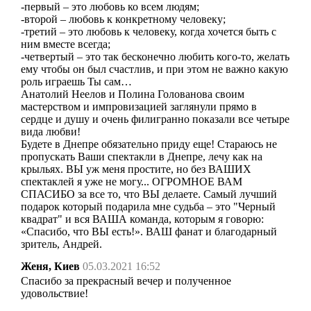
-первый – это любовь ко всем людям;
-второй – любовь к конкретному человеку;
-третий – это любовь к человеку, когда хочется быть с
ним вместе всегда;
-четвертый – это так бесконечно любить кого-то, желать
ему чтобы он был счастлив, и при этом не важно какую
роль играешь Ты сам…
Анатолий Неелов и Полина Голованова своим
мастерством и импровизацией заглянули прямо в
сердце и душу и очень филигранно показали все четыре
вида любви!
Будете в Днепре обязательно приду еще! Стараюсь не
пропускать Ваши спектакли в Днепре, лечу как на
крыльях. ВЫ уж меня простите, но без ВАШИХ
спектаклей я уже не могу... ОГРОМНОЕ ВАМ
СПАСИБО за все то, что ВЫ делаете. Самый лучший
подарок который подарила мне судьба – это "Черный
квадрат" и вся ВАША команда, которым я говорю:
«Спасибо, что ВЫ есть!». ВАШ фанат и благодарный
зритель, Андрей.
Женя, Киев
05.03.2021 16:52
Спасибо за прекрасный вечер и полученное
удовольствие!