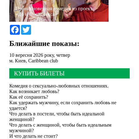
Проникновенная комедия из проекта
«До и После секса»
Facebook
Twitter
Ближайшие показы:
10 вересня 2026 року, четвер
м. Киев,
Caribbean club
КУПИТЬ БИЛЕТЫ
Комедия о сексуально-любовных отношениях.
Как возникает любовь?
Как её сохранить?
Как удержать мужчину, если сохранить любовь не
удается?
Что делать в постели, чтобы быть идеальной
женщиной?
Что делать с женщиной, чтобы быть идеальным
мужчиной?
И что делать не стоит?