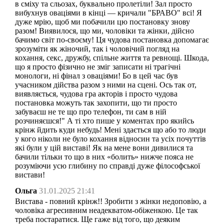
в сміху та сльозах, буквально пролетіли! Зал просто
вибухнув оваціями в кінці — кричали "БРАВО" всі! Я
дуже мрію, щоб ми побачили цю постановку знову
разом! Виявилося, що ми, чоловіки та жінки, дійсно
бачимо світ по-своєму! Ця чудова постановка допомагає
зрозуміти як жіночий, так і чоловічий погляд на
кохання, секс, дружбу, спільне життя та ревнощі. Шкода,
що я просто фізично не зміг записати ні трагічні
монологи, ні фінал з оваціями! Бо в цей час був
учасником дійства разом з ними на сцені. Ось так от,
виявляється, чудова гра акторів і просто чудова
постановка можуть так захопити, що ти просто
забуваєш не те що про телефон, ти сам в ній
розчиняєшся!" А ті хто пише у коментах про якийсь
крінж йдить куди небудь! Мені здається що або то люди
у кого ніколи не було кохання відносин та усіх почуттів
які були у цій виставі! Як на мене вони дивилися та
бачили тільки то що в них «болить» нижче пояса не
розуміючи усю глибину по справді дуже філософської
вистави!
Ольга
31.01.2025 21:41
Вистава - повний крінж!! Зробити з жінки недоповію, а
чоловіка агресивним неадекватом-обіженкою. Це так
треба постаратися. Ще гаже від того, що деяким