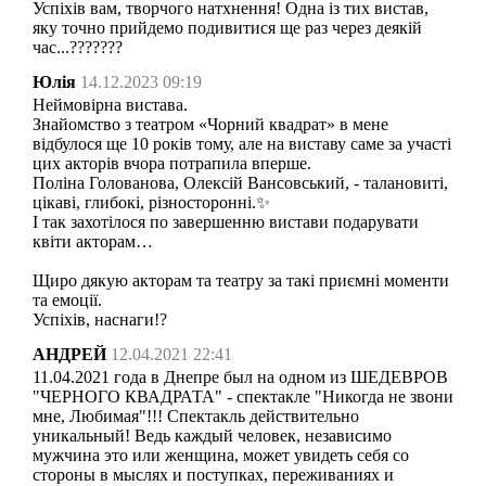
Успіхів вам, творчого натхнення! Одна із тих вистав,
яку точно прийдемо подивитися ще раз через деякій
час...???????
Юлія
14.12.2023 09:19
Неймовірна вистава.
Знайомство з театром «Чорний квадрат» в мене
відбулося ще 10 років тому, але на виставу саме за участі
цих акторів вчора потрапила вперше.
Поліна Голованова, Олексій Вансовський, - талановиті,
цікаві, глибокі, різносторонні.✨
І так захотілося по завершенню вистави подарувати
квіти акторам…
Щиро дякую акторам та театру за такі приємні моменти
та емоції.
Успіхів, наснаги!?
АНДРЕЙ
12.04.2021 22:41
11.04.2021 года в Днепре был на одном из ШЕДЕВРОВ
"ЧЕРНОГО КВАДРАТА" - спектакле "Никогда не звони
мне, Любимая"!!! Спектакль действительно
уникальный! Ведь каждый человек, независимо
мужчина это или женщина, может увидеть себя со
стороны в мыслях и поступках, переживаниях и