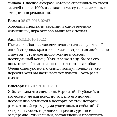
финала. Спасибо актерам, которые справились со своей
задачей на все 100% и оставили массу положительных
эмоций и переживаний!
Роман
08.03.2016 02:43
Хороший спектакль, веселый и одновременно
жизненный, игра актеров выше всех похвал.
Аня
16.02.2016 15:22
Пьеса о любви... оставляет неоднозначное чувство. С
одной стороны, красивое начало и страстная любовь, но
с другой - странное продолжение и совсем
неожиданный конец. Хотя, все же я еще бы раз его
посмотрела. Странная, но пылкая история любви.
Очень советую, но его смысл поймут только те, кто
пережил хотя бы часть всех тех чувств... хоть раз в
жизни...
Виктория
15.02.2016 18:19
Я бы сказала что спектакль Взрослый, Глубокий, и,
возможно, не для всех.. но тот, кто его поймет,
несомненно останется в восторге от этой истории,
рассказанной сразу двумя участниками событий. И
актёры, и сюжет, и развязка, и режиссура - всё
безупречно. Уникальный, заставляющий пропустить