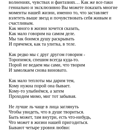
волнениях, чувствах и фантазиях… Как же все-таки
гениально и эксклюзивно Вы можете показать многие
моменты нашей жизни, именно то, что заставляет
взлететь выше звезд и почувствовать себя живым и
счастливым.
Как много в жизни хочется сказать,
Как мало говорим на самом деле.
Мы так боимся душу раскрывать
И прячемся, как та улитка, в теле.
Как редко мы с друг другом говорим -
Торопимся, спешим всегда куда-то.
Порой не ведаем мы сами, что творим
И замолкаем снова виновато.
Как мало теплоты мы дарим тем,
Кому нужна порой она бывает.
Кому-то улыбнёмся, а затем
Проходим мимо, миг тот забывая.
Не лучше ль чаще в лица заглянуть
Чтобы увидеть, что в душе твориться.
Быть может, там внутри, есть что-нибудь,
Что может в жизни нашей пригодиться.
Бывают четыре уровня любви: