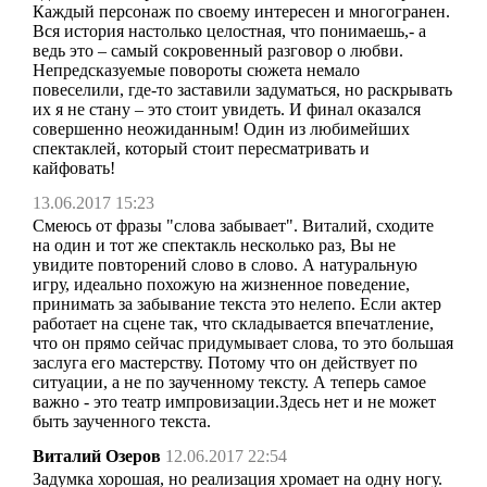
Каждый персонаж по своему интересен и многогранен.
Вся история настолько целостная, что понимаешь,- а
ведь это – самый сокровенный разговор о любви.
Непредсказуемые повороты сюжета немало
повеселили, где-то заставили задуматься, но раскрывать
их я не стану – это стоит увидеть. И финал оказался
совершенно неожиданным! Один из любимейших
спектаклей, который стоит пересматривать и
кайфовать!
13.06.2017 15:23
Смеюсь от фразы "слова забывает". Виталий, сходите
на один и тот же спектакль несколько раз, Вы не
увидите повторений слово в слово. А натуральную
игру, идеально похожую на жизненное поведение,
принимать за забывание текста это нелепо. Если актер
работает на сцене так, что складывается впечатление,
что он прямо сейчас придумывает слова, то это большая
заслуга его мастерству. Потому что он действует по
ситуации, а не по заученному тексту. А теперь самое
важно - это театр импровизации.Здесь нет и не может
быть заученного текста.
Виталий Озеров
12.06.2017 22:54
Задумка хорошая, но реализация хромает на одну ногу.