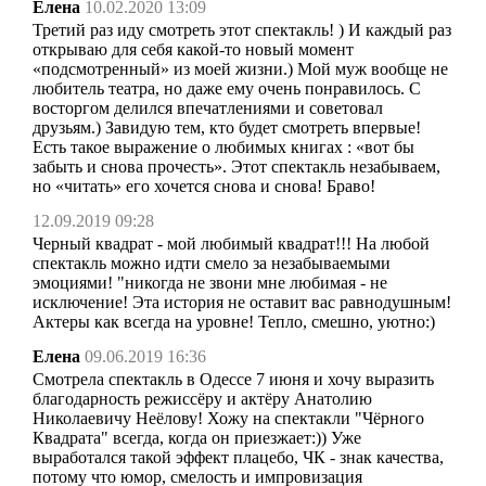
Елена
10.02.2020 13:09
Третий раз иду смотреть этот спектакль! ) И каждый раз
открываю для себя какой-то новый момент
«подсмотренный» из моей жизни.) Мой муж вообще не
любитель театра, но даже ему очень понравилось. С
восторгом делился впечатлениями и советовал
друзьям.) Завидую тем, кто будет смотреть впервые!
Есть такое выражение о любимых книгах : «вот бы
забыть и снова прочесть». Этот спектакль незабываем,
но «читать» его хочется снова и снова! Браво!
12.09.2019 09:28
Черный квадрат - мой любимый квадрат!!! На любой
спектакль можно идти смело за незабываемыми
эмоциями! "никогда не звони мне любимая - не
исключение! Эта история не оставит вас равнодушным!
Актеры как всегда на уровне! Тепло, смешно, уютно:)
Елена
09.06.2019 16:36
Смотрела спектакль в Одессе 7 июня и хочу выразить
благодарность режиссёру и актёру Анатолию
Николаевичу Неёлову! Хожу на спектакли "Чёрного
Квадрата" всегда, когда он приезжает:)) Уже
выработался такой эффект плацебо, ЧК - знак качества,
потому что юмор, смелость и импровизация