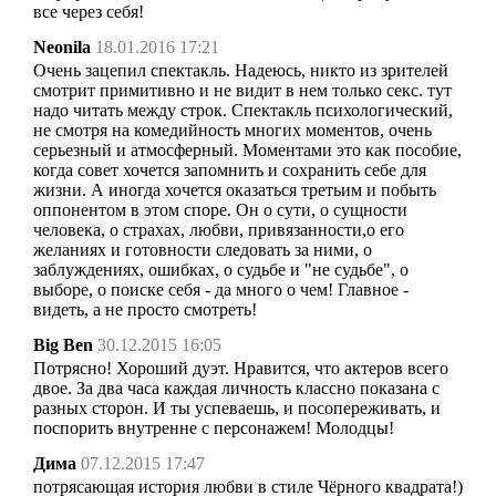
все через себя!
Neonila
18.01.2016 17:21
Очень зацепил спектакль. Надеюсь, никто из зрителей
смотрит примитивно и не видит в нем только секс. тут
надо читать между строк. Спектакль психологический,
не смотря на комедийность многих моментов, очень
серьезный и атмосферный. Моментами это как пособие,
когда совет хочется запомнить и сохранить себе для
жизни. А иногда хочется оказаться третьим и побыть
оппонентом в этом споре. Он о сути, о сущности
человека, о страхах, любви, привязанности,о его
желаниях и готовности следовать за ними, о
заблуждениях, ошибках, о судьбе и "не судьбе", о
выборе, о поиске себя - да много о чем! Главное -
видеть, а не просто смотреть!
Big Ben
30.12.2015 16:05
Потрясно! Хороший дуэт. Нравится, что актеров всего
двое. За два часа каждая личность классно показана с
разных сторон. И ты успеваешь, и посопереживать, и
поспорить внутренне с персонажем! Молодцы!
Дима
07.12.2015 17:47
потрясающая история любви в стиле Чёрного квадрата!)