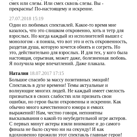
смех или слезы. Или смех сквозь слезы. Вы -
прекрасны! По-настоящему и искренне.
27.07.2018 15:19
Один из любимых спектаклей. Какое-то время мне
казалось, что это слишком откровенно, хоть и тетр для
взрослых. Но когда каждый из исполнителей вышел с
монологом - я поняла, что вот это и есть откровенность,
раздетая душа, которую хочется обнять и согреть. Но
это, действительно для взрослых. И для тех, у кого была
настоящая, серьезная, может даже, болезненная любовь.
Я получила море впечатлений. Даже плакала.
Наталия
18.07.2017 17:15
Большое спасибо за массу позитивных эмоций!
Спектакль в духе времени! Темы актуальные и
волнующие многих людей. Не каждый имеет смелость
признаться в своих слабостях или признать свои
ошибки, но герои были откровенны и искренни. Как
обычно много качественного юмора и емких
выражений! Нам, честно говоря, непонятны
высказывания о какой-то неубедительной игре актеров.
С первых минут актеры взяли внимание и до самого
финала не было скучно ни на секунду! И как
вдохновенно прожили этот спектакль главные герои!