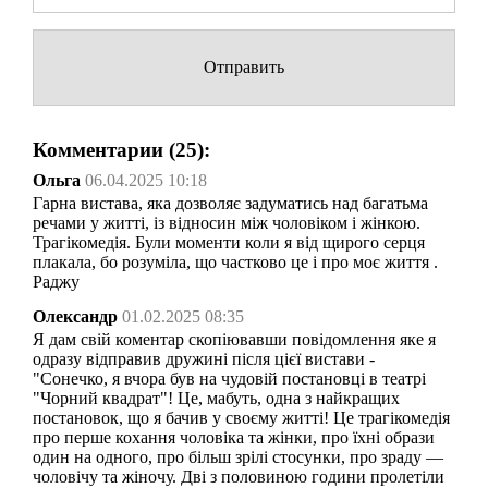
Комментарии (25):
Ольга
06.04.2025 10:18
Гарна вистава, яка дозволяє задуматись над багатьма
речами у житті, із відносин між чоловіком і жінкою.
Трагікомедія. Були моменти коли я від щирого серця
плакала, бо розуміла, що частково це і про моє життя .
Раджу
Олександр
01.02.2025 08:35
Я дам свій коментар скопіювавши повідомлення яке я
одразу відправив дружині після цієї вистави -
"Сонечко, я вчора був на чудовій постановці в театрі
"Чорний квадрат"! Це, мабуть, одна з найкращих
постановок, що я бачив у своєму житті! Це трагікомедія
про перше кохання чоловіка та жінки, про їхні образи
один на одного, про більш зрілі стосунки, про зраду —
чоловічу та жіночу. Дві з половиною години пролетіли