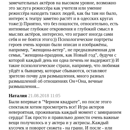
замечательных актёров на высоком уровне, возможно
это заслуга режиссёра как учителя или умение
режиссёра находить таких людей, как бы там ни было,
интерес к театру заметно растёт и в одесских кругах
тоже:)) Приятно, что без пошлости, относительно, есть
интимные глубокие откровения и глубокий смысл в
мыслях актёров, интересно, что играют иногда сами
себя и не боятся этого:)) Психологические портреты
героев очень хорошо были описан и изображёны,
например, "женщина-ветер", не предназначенная для
семьи, "женщина-праздник, как Новый год", будучи с
которой каждый день ни одна печень не выдержит:)) И
такие психологические страхи, например, что любимая
уйдёт к бывшему, которые сбываются, оставляют
зрителю почву для размышления, много разных
размышлений об отношениях Он+Она, вечные
размышления...
Наталия
21.08.2018 11:05
Были впервые в "Черном квадрате", но после этого
спектакля хотим просмотреть все! Игра актеров
невероятная, проживаешь каждый момент с замиранием
сердца! Так просто и правильно донести очень важные
вещи получилось и у актера и у актрисы..Каждый
кусочек и поворот сюжета - на грани. И после - или