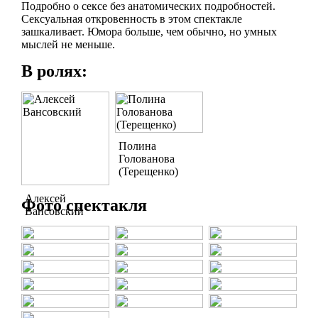
Подробно о сексе без анатомических подробностей.
Сексуальная откровенность в этом спектакле
зашкаливает. Юмора больше, чем обычно, но умных
мыслей не меньше.
В ролях:
Полина
Голованова
(Терещенко)
Алексей
Фото спектакля
Вансовский