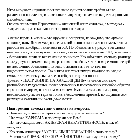
Игра окружает и пропитывает все наше существование требуя от нас
различного поведения, и выигрывает чаще тот, кто лучше владеет игровыми
способностями.
Основа понимания Игротехники - жизненный опыт человека, а методика -
театральная практика импровизационного театра.
Умение играть в жизни – это оружие и лекарство, не каждому это оружие
можно давать. Потом уже, после занятий человек начинает понимать, что за
радость он приобрел, занимаясь игрой. Но объяснить эту радость на словах
невозможно, да и не нужно. Те из нас, кто пытался объяснить ЭТО, понимают
- бесполезно, люди не верят или не понимают. Как объяснить слепому разницу
между двумя цветами, например, синим и зелёным? Есть в мире много вещей,
не требующих объяснения, их надо чувствовать, где-то там, на
подсознательном уровне. Так и игра она течет внутри каждого из нас, но
сможет ли человек услышать ее в себе, это еще тот вопрос.
Тренинг «ТЕАТР ЖИЗНИ НА КАЖДЫЙ ДЕНЬ» является синтезом
разнообразных духовных, психологических и практических способов обрести
гармонию с миром, в котором мы живем. Быть счастливым, наверное,
невозможно (счастье ведь не точка, а бесконечная прямая), но ощущать себя
регулярно счастливым очень даже можно.
Наш тренинг поможет вам ответить на вопросы:
- Почему одни люди нас притягивают, а другие отталкивают?
- Что такое ХАРИЗМА и присуща ли она Вам?
- Из чего складывается АКТЕРСКАЯ ВЫРАЗИТЕЛЬНОСТЬ, и как ей
овладеть?
- Как жить используя ЗАКОНЫ ИМПРОВИЗАЦИИ в свою пользу?
- Можно ли УПРАВЛЯТЬ СЛУЧАЙНОСТЬЮ, и как научиться этому?