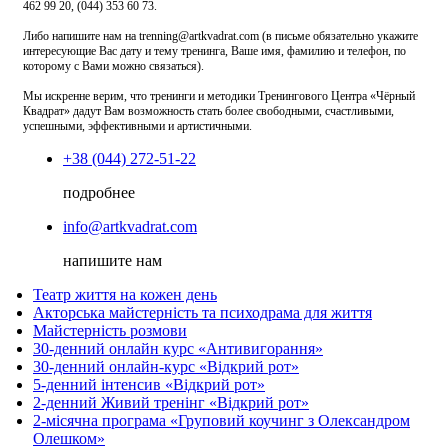
462 99 20, (044) 353 60 73.
Либо напишите нам на trenning@artkvadrat.com (в письме обязательно укажите
интересующие Вас дату и тему тренинга, Ваше имя, фамилию и телефон, по
которому с Вами можно связаться).
Мы искренне верим, что тренинги и методики Тренингового Центра «Чёрный
Квадрат» дадут Вам возможность стать более свободными, счастливыми,
успешными, эффективными и артистичными.
+38 (044) 272-51-22
подробнее
info@artkvadrat.com
напишите нам
Театр життя на кожен день
Акторська майстерність та психодрама для життя
Майстерність розмови
30-денний онлайн курс «Антивигорання»
30-денний онлайн-курс «Відкрий рот»
5-денний інтенсив «Відкрий рот»
2-денний Живий тренінг «Відкрий рот»
2-місячна програма «Груповий коучинг з Олександром
Олешком»