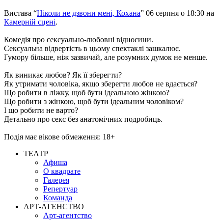
Вистава “
Ніколи не дзвони мені, Кохана
” 06 серпня о 18:30 на
Камерній сцені
.
Комедія про сексуально-любовні відносини.
Сексуальна відвертість в цьому спектаклі зашкалює.
Гумору більше, ніж зазвичай, але розумних думок не менше.
Як виникає любов? Як її зберегти?
Як утримати чоловіка, якщо зберегти любов не вдається?
Що робити в ліжку, щоб бути ідеальною жінкою?
Що робити з жінкою, щоб бути ідеальним чоловіком?
І що робити не варто?
Детально про секс без анатомічних подробиць.
Подія має вікове обмеження: 18+
ТЕАТР
Афиша
О квадрате
Галерея
Репертуар
Команда
АРТ-АГЕНСТВО
Арт-агентство