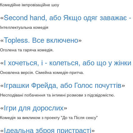
Комедійне імпровізаційне шоу
«
Second hand, або Якщо одяг заважає -
Інтеллектуальна комедія
«
Topless. Все включено
»
Оголена та гаряча комедія.
«
І хочеться, і - колеться, або що у жінки
Оновлена версія. Сімейна комедія-притча.
«
Іграшки Фрейда, або Голос почуттів
»
Несподівані побачення та інтимні розмови з підсвідомістю.
«
Ігри для дорослих
»
Комедія за викликом з проекту "До та Після сексу"
«
Ідеальна зброя пристрасті
»