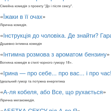
Сімейна комедія з проекту "До і після сексу".
«
Їжаки в її очах
»
Лірична комедія.
«
Інструкція до чоловіка. Де знайти? Гар
Душевно-інтимна комедія
«
Інтимна розмова з ароматом бензину
»
Вогняна комедія в стилі чорного гумору 18+.
«
Ірина — про себе... про вас... і про час
Ідеальний гумор та потужна енергетика
«
А-ля кобеля, або Все, що рухається
»
Лірична мегакомедія.
«
АБЕТКА СЕКСУ від А до Я
»