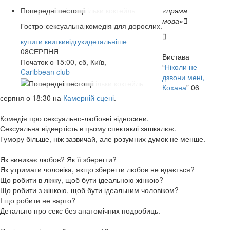
Попередні пестощі
«пряма
мова»

Гостро-сексуальна комедія для дорослих.

купити квитки
купити квитки
купити квитки
купити квитки
купити квитки
відгуки
відгуки
відгуки
відгуки
відгуки
детальніше
детальніше
детальніше
детальніше
детальніше
07
08
13
14
14
СЕРПНЯ
СЕРПНЯ
СЕРПНЯ
СЕРПНЯ
СЕРПНЯ
Вистава
Початок о 15:00, сб, Київ,
“
Ніколи не
Caribbean club
Caribbean club
Арт-Братислава
Origin Stage
КАМЕРНА СЦЕНА
дзвони мені,
Кохана
” 06
серпня о 18:30 на
Камерній сцені
.
Комедія про сексуально-любовні відносини.
Сексуальна відвертість в цьому спектаклі зашкалює.
Гумору більше, ніж зазвичай, але розумних думок не менше.
Як виникає любов? Як її зберегти?
Як утримати чоловіка, якщо зберегти любов не вдається?
Що робити в ліжку, щоб бути ідеальною жінкою?
Що робити з жінкою, щоб бути ідеальним чоловіком?
І що робити не варто?
Детально про секс без анатомічних подробиць.