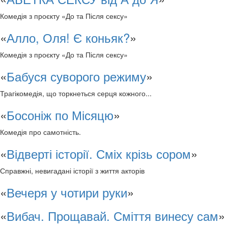
Комедія з проєкту «До та Після сексу»
«
Алло, Оля! Є коньяк?
»
Комедія з проєкту «До та Після сексу»
«
Бабуся суворого режиму
»
Трагікомедія, що торкнеться серця кожного...
«
Босоніж по Місяцю
»
Комедія про самотність.
«
Відверті історії. Сміх крізь сором
»
Справжні, невигадані історії з життя акторів
«
Вечеря у чотири руки
»
«
Вибач. Прощавай. Сміття винесу сам
»