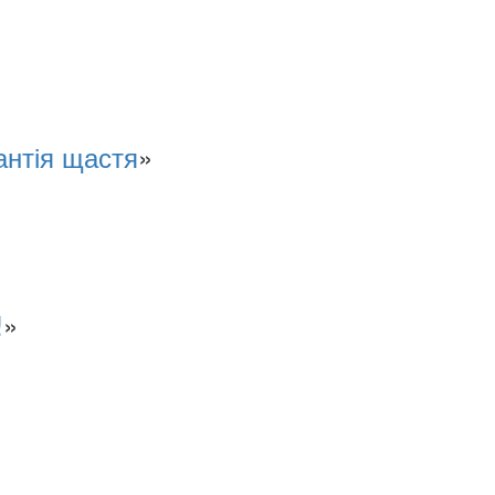
антія щастя
»
!
»