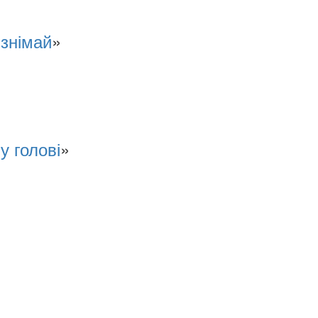
 знімай
»
 у голові
»