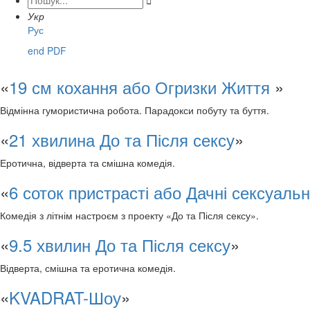

Укр
Рус
end PDF
«
19 см кохання або Огризки Життя
»
Відмінна гумористична робота. Парадокси побуту та буття.
«
21 хвилина До та Після сексу
»
Еротична, відверта та смішна комедія.
«
6 соток пристрасті або Дачні сексуальні
Комедія з літнім настроєм з проекту «До та Після сексу».
«
9.5 хвилин До та Після сексу
»
Відверта, смішна та еротична комедія.
«
KVADRAT-Шоу
»